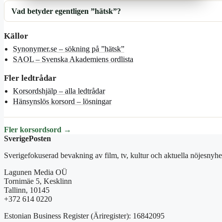
Vad betyder egentligen ”hätsk”?
Källor
Synonymer.se – sökning på ”hätsk”
SAOL – Svenska Akademiens ordlista
Fler ledtrådar
Korsordshjälp – alla ledtrådar
Hänsynslös korsord – lösningar
Fler korsordsord →
SverigePosten
Sverigefokuserad bevakning av film, tv, kultur och aktuella nöjesnyhet
Lagunen Media OÜ
Tornimäe 5, Kesklinn
Tallinn, 10145
+372 614 0220
Estonian Business Register (Äriregister): 16842095