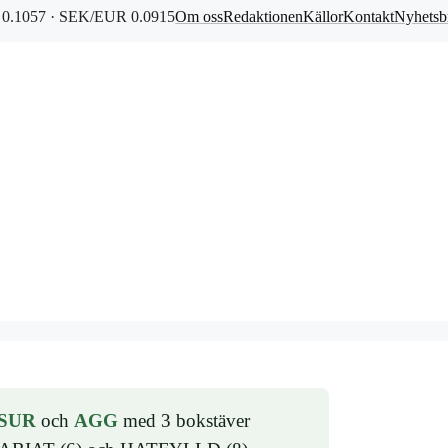
0.1057 · SEK/EUR 0.0915
Om oss
Redaktionen
Källor
Kontakt
Nyhetsb
SUR
och
AGG
med 3 bokstäver