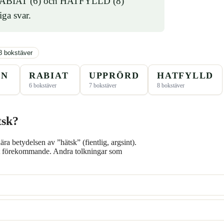
 RABIAT (6) och HATFYLLD (8)
iga svar.
8 bokstäver
EN
RABIAT
UPPRÖRD
HATFYLLD
6 bokstäver
7 bokstäver
8 bokstäver
tsk?
ära betydelsen av ”hätsk” (fientlig, argsint).
igt förekommande. Andra tolkningar som