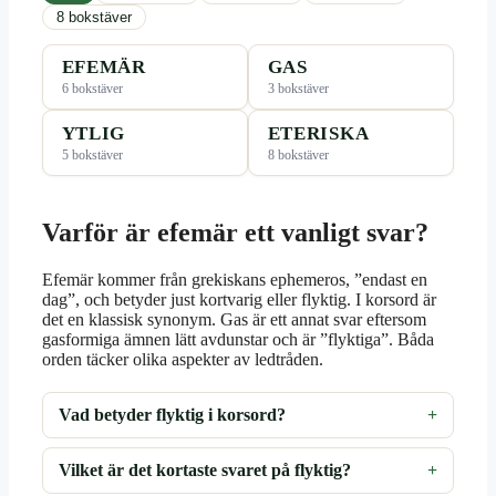
8 bokstäver
EFEMÄR
GAS
6 bokstäver
3 bokstäver
YTLIG
ETERISKA
5 bokstäver
8 bokstäver
Varför är efemär ett vanligt svar?
Efemär kommer från grekiskans ephemeros, ”endast en
dag”, och betyder just kortvarig eller flyktig. I korsord är
det en klassisk synonym. Gas är ett annat svar eftersom
gasformiga ämnen lätt avdunstar och är ”flyktiga”. Båda
orden täcker olika aspekter av ledtråden.
Vad betyder flyktig i korsord?
Vilket är det kortaste svaret på flyktig?