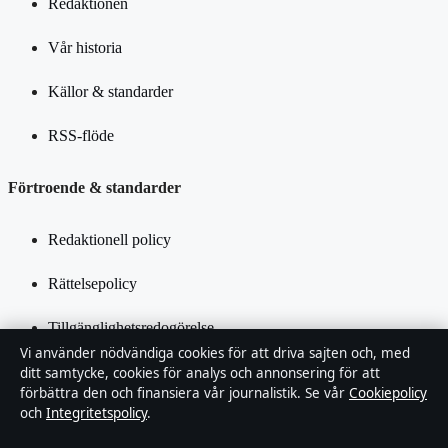
Redaktionen
Vår historia
Källor & standarder
RSS-flöde
Förtroende & standarder
Redaktionell policy
Rättelsepolicy
Tillgänglighetsredogörelse
Vi använder nödvändiga cookies för att driva sajten och, med
Integritetspolicy
ditt samtycke, cookies för analys och annonsering för att
förbättra den och finansiera vår journalistik. Se vår
Cookiepolicy
och
Integritetspolicy
.
Kändisar & integritet