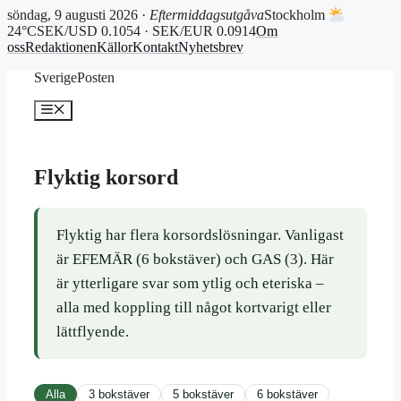
söndag, 9 augusti 2026 ·
Eftermiddagsutgåva
Stockholm
24°C
SEK/USD 0.1054 · SEK/EUR 0.0914
Om
oss
Redaktionen
Källor
Kontakt
Nyhetsbrev
Hoppa
SverigePosten
till
innehåll
Meny
Flyktig korsord
Flyktig har flera korsordslösningar. Vanligast
är EFEMÄR (6 bokstäver) och GAS (3). Här
är ytterligare svar som ytlig och eteriska –
alla med koppling till något kortvarigt eller
lättflyende.
Alla
3 bokstäver
5 bokstäver
6 bokstäver