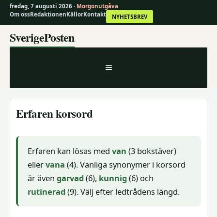
fredag, 7 augusti 2026 ·
Morgonutgåva
Om oss
Redaktionen
Källor
Kontakt
NYHETSBREV
Hoppa
SverigePosten
till
innehåll
MENY
Erfaren korsord
Erfaren kan lösas med
van
(3 bokstäver)
eller
vana
(4). Vanliga synonymer i korsord
är även
garvad
(6),
kunnig
(6) och
rutinerad
(9). Välj efter ledtrådens längd.