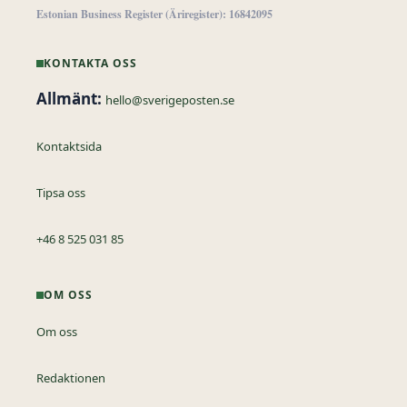
Estonian Business Register (Äriregister): 16842095
KONTAKTA OSS
Allmänt:
hello@sverigeposten.se
Kontaktsida
Tipsa oss
+46 8 525 031 85
OM OSS
Om oss
Redaktionen