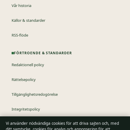
Vår historia
Källor & standarder
RSS-flöde
FÖRTROENDE & STANDARDER
Redaktionell policy
Rättelsepolicy
Tillgänglighetsredogörelse
Integritetspolicy
Vi använder nödvändiga cookies för att driva sajten och, med
Kändisar & integritet
ditt samtycke, cookies för analys och annonsering för att