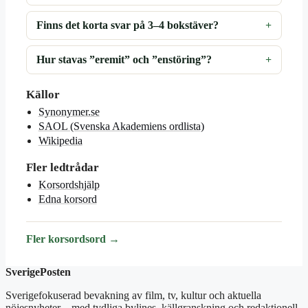
Finns det korta svar på 3–4 bokstäver?
Hur stavas ”eremit” och ”enstöring”?
Källor
Synonymer.se
SAOL (Svenska Akademiens ordlista)
Wikipedia
Fler ledtrådar
Korsordshjälp
Edna korsord
Fler korsordsord →
SverigePosten
Sverigefokuserad bevakning av film, tv, kultur och aktuella
nöjesnyheter – med tydliga bylines, källgranskning och redaktionell