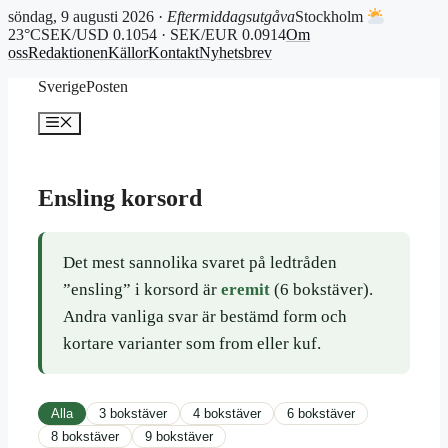
söndag, 9 augusti 2026 ·
Eftermiddagsutgåva
Stockholm
23°C
SEK/USD 0.1054 · SEK/EUR 0.0914
Om
oss
Redaktionen
Källor
Kontakt
Nyhetsbrev
Hoppa
SverigePosten
till
innehåll
Meny
Ensling korsord
Det mest sannolika svaret på ledtråden
”ensling” i korsord är
eremit
(6 bokstäver).
Andra vanliga svar är bestämd form och
kortare varianter som from eller kuf.
Alla
3 bokstäver
4 bokstäver
6 bokstäver
8 bokstäver
9 bokstäver