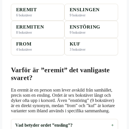
EREMIT
ENSLINGEN
6 bokstäver
9 bokstäver
EREMITEN
ENSTÖRING
8 bokstäver
9 bokstäver
FROM
KUF
4 bokstäver
3 bokstäver
Varför är ”eremit” det vanligaste
svaret?
En eremit är en person som lever avskild från samhället,
precis som en ensling. Ordet är sex bokstäver långt och
dyker ofta upp i korsord. Även ”enstöring” (9 bokstäver)
är en direkt synonym, medan ”from” och ”kuf” är kortare
varianter som ibland används i specifika sammanhang.
Vad betyder ordet ”ensling”?