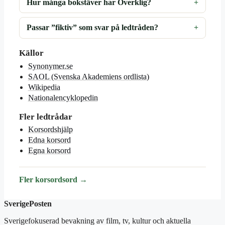
Hur många bokstäver har Overklig?
Passar ”fiktiv” som svar på ledtråden?
Källor
Synonymer.se
SAOL (Svenska Akademiens ordlista)
Wikipedia
Nationalencyklopedin
Fler ledtrådar
Korsordshjälp
Edna korsord
Egna korsord
Fler korsordsord →
SverigePosten
Sverigefokuserad bevakning av film, tv, kultur och aktuella