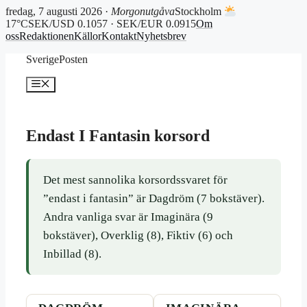
fredag, 7 augusti 2026 ·
Morgonutgåva
Stockholm
17°C
SEK/USD 0.1057 · SEK/EUR 0.0915
Om
oss
Redaktionen
Källor
Kontakt
Nyhetsbrev
Hoppa
SverigePosten
till
innehåll
Meny
Endast I Fantasin korsord
Det mest sannolika korsordssvaret för
”endast i fantasin” är Dagdröm (7 bokstäver).
Andra vanliga svar är Imaginära (9
bokstäver), Overklig (8), Fiktiv (6) och
Inbillad (8).