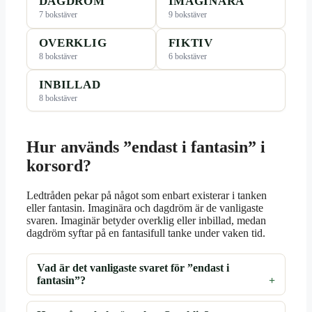
DAGDRÖM
IMAGINÄRA
7 bokstäver
9 bokstäver
OVERKLIG
FIKTIV
8 bokstäver
6 bokstäver
INBILLAD
8 bokstäver
Hur används ”endast i fantasin” i
korsord?
Ledtråden pekar på något som enbart existerar i tanken
eller fantasin. Imaginära och dagdröm är de vanligaste
svaren. Imaginär betyder overklig eller inbillad, medan
dagdröm syftar på en fantasifull tanke under vaken tid.
Vad är det vanligaste svaret för ”endast i
fantasin”?