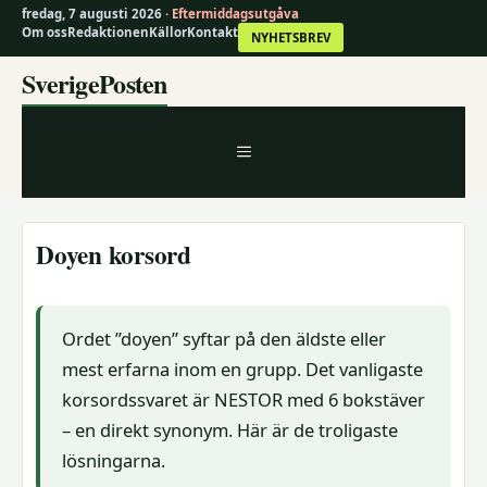
fredag, 7 augusti 2026 ·
Eftermiddagsutgåva
Om oss
Redaktionen
Källor
Kontakt
NYHETSBREV
Hoppa
SverigePosten
till
innehåll
MENY
Doyen korsord
Ordet ”doyen” syftar på den äldste eller
mest erfarna inom en grupp. Det vanligaste
korsordssvaret är NESTOR med 6 bokstäver
– en direkt synonym. Här är de troligaste
lösningarna.