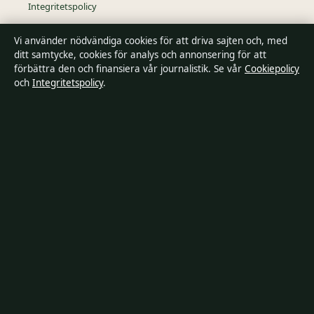
Integritetspolicy
Vi använder nödvändiga cookies för att driva sajten och, med
Kändisar & integritet
ditt samtycke, cookies för analys och annonsering för att
förbättra den och finansiera vår journalistik. Se vår
Cookiepolicy
och
Integritetspolicy
.
Om SverigePosten i korthet
SverigePosten är en oberoende svensk digital nyhetssajt med
fokus på film, tv, kultur och nöjesnyheter. Varje artikel har en
namngiven byline, granskas av en redaktör och
faktagranskas innan publicering.
Innehållet är endast avsett för allmän information. Allmänna
förfrågningar:
hello@sverigeposten.se
. Rättelser:
hello@sverigeposten.se
.
Utgivare:
Lagunen Media OÜ, Tallinn ·
Ansvarig utgivare:
Viktor
Lundqvist, Chefredaktör · Estonian Business Register (Äriregister)
16842095