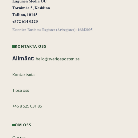
Lagunen Media OÜ
Tornimäe 5, Kesklinn
Tallinn, 10145
+372 614 0220
Estonian Business Register (Äriregister): 16842095
KONTAKTA OSS
Allmänt:
hello@sverigeposten.se
Kontaktsida
Tipsa oss
+46 8 525 031 85
OM OSS
Om oss