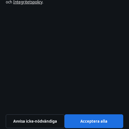
och
Integritetspolicy
.
nöjesnyheter. Varje artikel har en namngiven byline,
granskas av en redaktör och faktagranskas innan
publicering.
Innehållet är endast avsett för allmän information.
Allmänna förfrågningar:
hello@sverigeposten.se
.
Rättelser:
hello@sverigeposten.se
.
Utgivare:
Lagunen Media OÜ, Tallinn ·
Ansvarig
utgivare:
Viktor Lundqvist, Chefredaktör · Estonian
Business Register (Äriregister) 16842095
© 2026 SverigePosten · Lagunen Media OÜ ·
RSS
·
WorldRSS
·
Så verifierar vi vår rapportering
Avvisa icke-nödvändiga
Acceptera alla