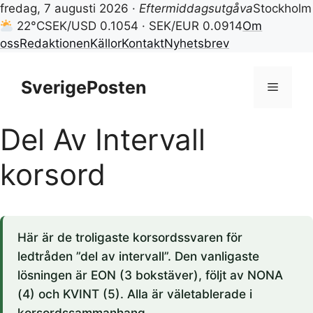
fredag, 7 augusti 2026 ·
Eftermiddagsutgåva
Stockholm
22°C
SEK/USD 0.1054 · SEK/EUR 0.0914
Om
oss
Redaktionen
Källor
Kontakt
Nyhetsbrev
Hoppa
till
SverigePosten
Meny
innehåll
Del Av Intervall
korsord
Här är de troligaste korsordssvaren för
ledtråden ”del av intervall”. Den vanligaste
lösningen är EON (3 bokstäver), följt av NONA
(4) och KVINT (5). Alla är väletablerade i
korsordssammanhang.