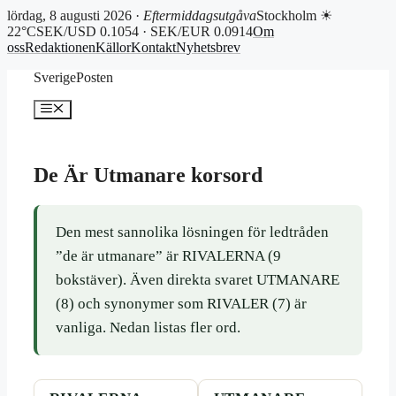
lördag, 8 augusti 2026 ·
Eftermiddagsutgåva
Stockholm ☀
22°C
SEK/USD 0.1054 · SEK/EUR 0.0914
Om
oss
Redaktionen
Källor
Kontakt
Nyhetsbrev
Hoppa
SverigePosten
till
innehåll
Meny
De Är Utmanare korsord
Den mest sannolika lösningen för ledtråden
”de är utmanare” är RIVALERNA (9
bokstäver). Även direkta svaret UTMANARE
(8) och synonymer som RIVALER (7) är
vanliga. Nedan listas fler ord.