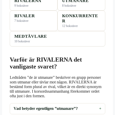
RIVALERNA
UTMANARE
9 bokstäver
8 bokstäver
RIVALER
KONKURRENTE
R
7 bokstäver
12 bokstäver
MEDTÄVLARE
10 bokstäver
Varför är RIVALERNA det
vanligaste svaret?
Ledtråden ”de är utmanare” beskriver en grupp personer
som utmanar eller tävlar mot någon. RIVALERNA är
bestämd form plural av rival, vilket är en direkt synonym
till utmanare. I korsordssammanhang förekommer ordet
ofta just i den formen.
Vad betyder egentligen ”utmanare”?