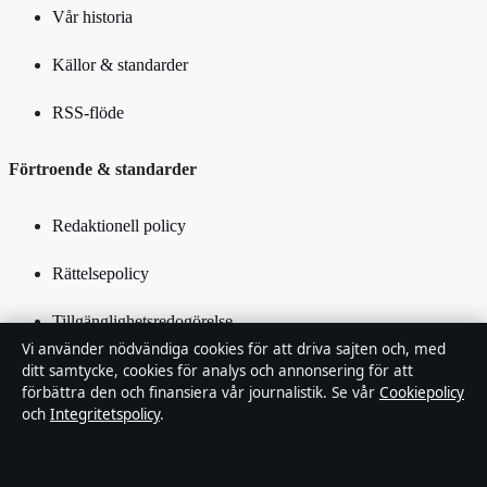
Vår historia
Källor & standarder
RSS-flöde
Förtroende & standarder
Redaktionell policy
Rättelsepolicy
Tillgänglighetsredogörelse
Vi använder nödvändiga cookies för att driva sajten och, med
Integritetspolicy
ditt samtycke, cookies för analys och annonsering för att
förbättra den och finansiera vår journalistik. Se vår
Cookiepolicy
och
Integritetspolicy
.
Kändisar & integritet
Om SverigePosten i korthet