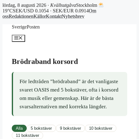
lördag, 8 augusti 2026 ·
Kvällsutgåva
Stockholm
19°C
SEK/USD 0.1054 · SEK/EUR 0.0914
Om
oss
Redaktionen
Källor
Kontakt
Nyhetsbrev
Hoppa
SverigePosten
till
innehåll
Meny
Brödraband korsord
För ledtråden ”brödraband” är det vanligaste
svaret OASIS med 5 bokstäver, ofta i korsord
om musik eller gemenskap. Här är de bästa
svarsalternativen med korrekta längder.
Alla
5 bokstäver
9 bokstäver
10 bokstäver
11 bokstäver