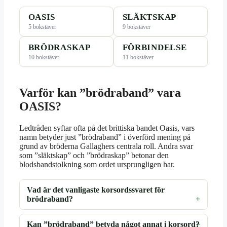
OASIS
SLÄKTSKAP
5 bokstäver
9 bokstäver
BRÖDRASKAP
FÖRBINDELSE
10 bokstäver
11 bokstäver
Varför kan ”brödraband” vara
OASIS?
Ledtråden syftar ofta på det brittiska bandet Oasis, vars
namn betyder just ”brödraband” i överförd mening på
grund av bröderna Gallaghers centrala roll. Andra svar
som ”släktskap” och ”brödraskap” betonar den
blodsbandstolkning som ordet ursprungligen har.
Vad är det vanligaste korsordssvaret för
brödraband?
Kan ”brödraband” betyda något annat i korsord?