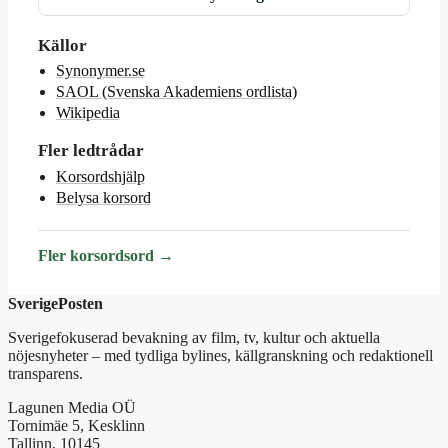
Källor
Synonymer.se
SAOL (Svenska Akademiens ordlista)
Wikipedia
Fler ledtrådar
Korsordshjälp
Belysa korsord
Fler korsordsord →
SverigePosten
Sverigefokuserad bevakning av film, tv, kultur och aktuella
nöjesnyheter – med tydliga bylines, källgranskning och redaktionell
transparens.
Lagunen Media OÜ
Tornimäe 5, Kesklinn
Tallinn, 10145