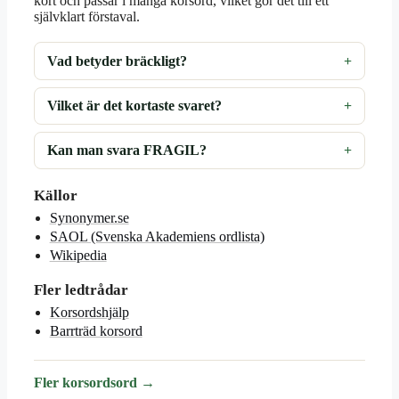
kort och passar i många korsord, vilket gör det till ett
självklart förstaval.
Vad betyder bräckligt?
Vilket är det kortaste svaret?
Kan man svara FRAGIL?
Källor
Synonymer.se
SAOL (Svenska Akademiens ordlista)
Wikipedia
Fler ledtrådar
Korsordshjälp
Barrträd korsord
Fler korsordsord →