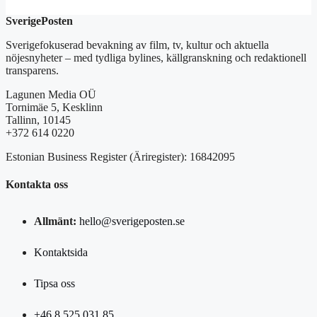
SverigePosten
Sverigefokuserad bevakning av film, tv, kultur och aktuella
nöjesnyheter – med tydliga bylines, källgranskning och redaktionell
transparens.
Lagunen Media OÜ
Tornimäe 5, Kesklinn
Tallinn, 10145
+372 614 0220
Estonian Business Register (Äriregister): 16842095
Kontakta oss
Allmänt:
hello@sverigeposten.se
Kontaktsida
Tipsa oss
+46 8 525 031 85