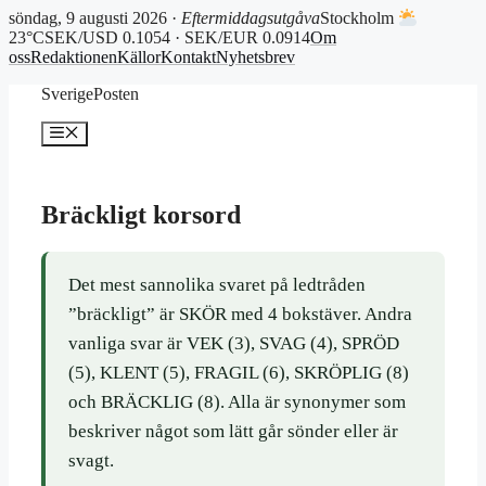
söndag, 9 augusti 2026 ·
Eftermiddagsutgåva
Stockholm
23°C
SEK/USD 0.1054 · SEK/EUR 0.0914
Om
oss
Redaktionen
Källor
Kontakt
Nyhetsbrev
Hoppa
SverigePosten
till
innehåll
Meny
Bräckligt korsord
Det mest sannolika svaret på ledtråden
”bräckligt” är SKÖR med 4 bokstäver. Andra
vanliga svar är VEK (3), SVAG (4), SPRÖD
(5), KLENT (5), FRAGIL (6), SKRÖPLIG (8)
och BRÄCKLIG (8). Alla är synonymer som
beskriver något som lätt går sönder eller är
svagt.