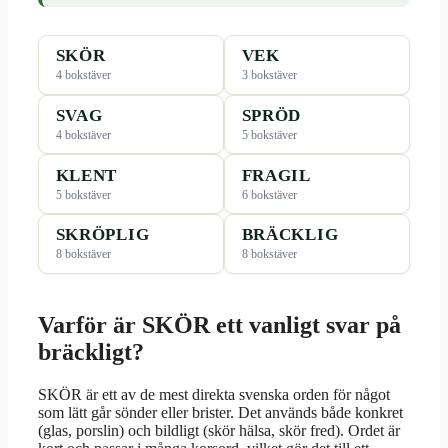
SKÖR
VEK
4 bokstäver
3 bokstäver
SVAG
SPRÖD
4 bokstäver
5 bokstäver
KLENT
FRAGIL
5 bokstäver
6 bokstäver
SKRÖPLIG
BRÄCKLIG
8 bokstäver
8 bokstäver
Varför är SKÖR ett vanligt svar på
bräckligt?
SKÖR är ett av de mest direkta svenska orden för något
som lätt går sönder eller brister. Det används både konkret
(glas, porslin) och bildligt (skör hälsa, skör fred). Ordet är