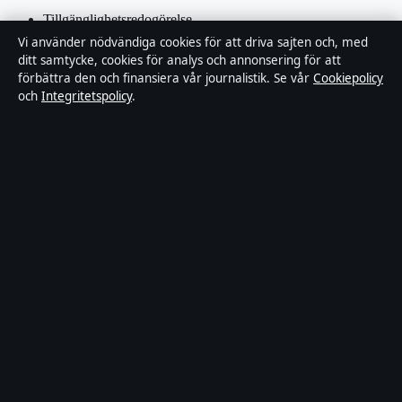
Tillgänglighetsredogörelse
Vi använder nödvändiga cookies för att driva sajten och, med
Integritetspolicy
ditt samtycke, cookies för analys och annonsering för att
förbättra den och finansiera vår journalistik. Se vår
Cookiepolicy
och
Integritetspolicy
.
Kändisar & integritet
Om SverigePosten i korthet
SverigePosten är en oberoende svensk digital nyhetssajt med fokus
på film, tv, kultur och nöjesnyheter. Varje artikel har en namngiven
byline, granskas av en redaktör och faktagranskas innan publicering.
Innehållet är endast avsett för allmän information. Allmänna
förfrågningar:
hello@sverigeposten.se
. Rättelser:
hello@sverigeposten.se
.
Utgivare:
Lagunen Media OÜ, Tallinn ·
Ansvarig utgivare:
Viktor
Lundqvist, Chefredaktör · Estonian Business Register (Äriregister)
16842095