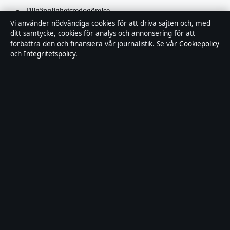
Tillgänglighetsredogörelse
Vi använder nödvändiga cookies för att driva sajten och, med
Integritetspolicy
ditt samtycke, cookies för analys och annonsering för att
förbättra den och finansiera vår journalistik. Se vår
Cookiepolicy
och
Integritetspolicy
.
Kändisar & integritet
Om SverigePosten i korthet
SverigePosten är en oberoende svensk digital nyhetssajt med fokus
på film, tv, kultur och nöjesnyheter. Varje artikel har en namngiven
byline, granskas av en redaktör och faktagranskas innan publicering.
Innehållet är endast avsett för allmän information. Allmänna
förfrågningar:
hello@sverigeposten.se
. Rättelser:
hello@sverigeposten.se
.
Utgivare:
Lagunen Media OÜ, Tallinn ·
Ansvarig utgivare:
Viktor
Lundqvist, Chefredaktör · Estonian Business Register (Äriregister)
16842095