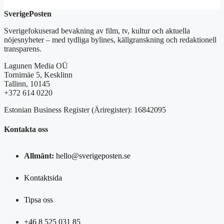
SverigePosten
Sverigefokuserad bevakning av film, tv, kultur och aktuella
nöjesnyheter – med tydliga bylines, källgranskning och redaktionell
transparens.
Lagunen Media OÜ
Tornimäe 5, Kesklinn
Tallinn, 10145
+372 614 0220
Estonian Business Register (Äriregister): 16842095
Kontakta oss
Allmänt:
hello@sverigeposten.se
Kontaktsida
Tipsa oss
+46 8 525 031 85