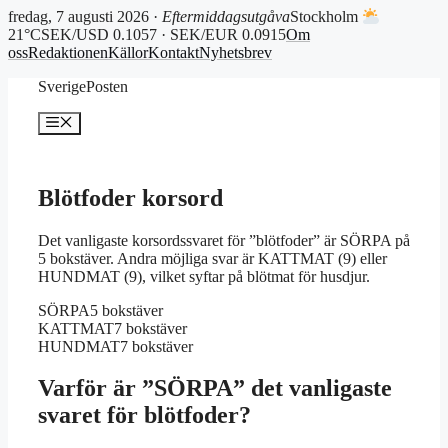
fredag, 7 augusti 2026 ·
Eftermiddagsutgåva
Stockholm
21°C
SEK/USD 0.1057 · SEK/EUR 0.0915
Om
oss
Redaktionen
Källor
Kontakt
Nyhetsbrev
Hoppa
SverigePosten
till
innehåll
Meny
Blötfoder korsord
Det vanligaste korsordssvaret för ”blötfoder” är SÖRPA på
5 bokstäver. Andra möjliga svar är KATTMAT (9) eller
HUNDMAT (9), vilket syftar på blötmat för husdjur.
SÖRPA
5 bokstäver
KATTMAT
7 bokstäver
HUNDMAT
7 bokstäver
Varför är ”SÖRPA” det vanligaste
svaret för blötfoder?