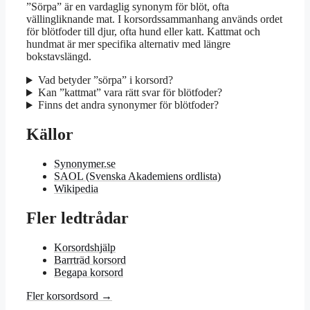
”Sörpa” är en vardaglig synonym för blöt, ofta
vällingliknande mat. I korsordssammanhang används ordet
för blötfoder till djur, ofta hund eller katt. Kattmat och
hundmat är mer specifika alternativ med längre
bokstavslängd.
Vad betyder ”sörpa” i korsord?
Kan ”kattmat” vara rätt svar för blötfoder?
Finns det andra synonymer för blötfoder?
Källor
Synonymer.se
SAOL (Svenska Akademiens ordlista)
Wikipedia
Fler ledtrådar
Korsordshjälp
Barrträd korsord
Begapa korsord
Fler korsordsord →