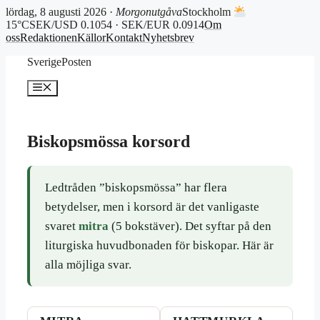
lördag, 8 augusti 2026 ·
Morgonutgåva
Stockholm
15°C
SEK/USD 0.1054 · SEK/EUR 0.0914
Om
oss
Redaktionen
Källor
Kontakt
Nyhetsbrev
Hoppa
SverigePosten
till
innehåll
Meny
Biskopsmössa korsord
Ledtråden ”biskopsmössa” har flera
betydelser, men i korsord är det vanligaste
svaret
mitra
(5 bokstäver). Det syftar på den
liturgiska huvudbonaden för biskopar. Här är
alla möjliga svar.