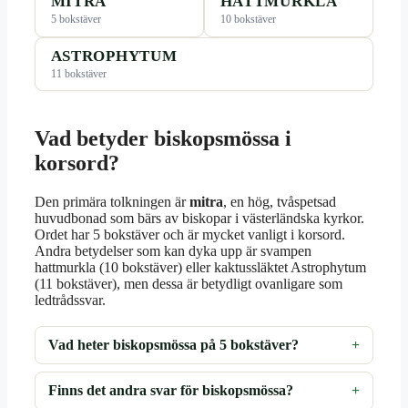
MITRA
HATTMURKLA
5 bokstäver
10 bokstäver
ASTROPHYTUM
11 bokstäver
Vad betyder biskopsmössa i
korsord?
Den primära tolkningen är
mitra
, en hög, tvåspetsad
huvudbonad som bärs av biskopar i västerländska kyrkor.
Ordet har 5 bokstäver och är mycket vanligt i korsord.
Andra betydelser som kan dyka upp är svampen
hattmurkla (10 bokstäver) eller kaktussläktet Astrophytum
(11 bokstäver), men dessa är betydligt ovanligare som
ledtrådssvar.
Vad heter biskopsmössa på 5 bokstäver?
Finns det andra svar för biskopsmössa?