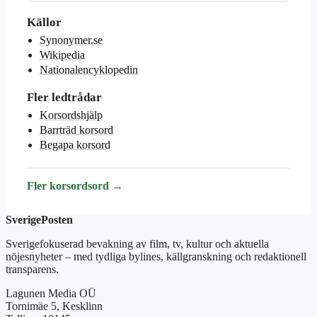
Källor
Synonymer.se
Wikipedia
Nationalencyklopedin
Fler ledtrådar
Korsordshjälp
Barrträd korsord
Begapa korsord
Fler korsordsord →
SverigePosten
Sverigefokuserad bevakning av film, tv, kultur och aktuella
nöjesnyheter – med tydliga bylines, källgranskning och redaktionell
transparens.
Lagunen Media OÜ
Tornimäe 5, Kesklinn