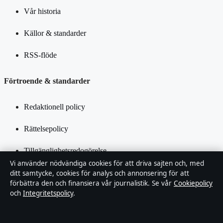
Vår historia
Källor & standarder
RSS-flöde
Förtroende & standarder
Redaktionell policy
Rättelsepolicy
Tillgänglighetsredogörelse
Vi använder nödvändiga cookies för att driva sajten och, med
Integritetspolicy
ditt samtycke, cookies för analys och annonsering för att
förbättra den och finansiera vår journalistik. Se vår
Cookiepolicy
och
Integritetspolicy
.
Kändisar & integritet
Om SverigePosten i korthet