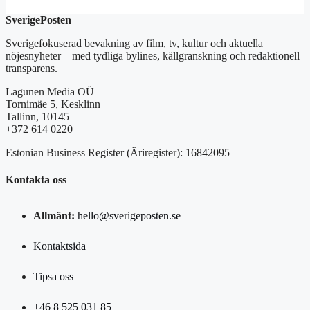
SverigePosten
Sverigefokuserad bevakning av film, tv, kultur och aktuella
nöjesnyheter – med tydliga bylines, källgranskning och redaktionell
transparens.
Lagunen Media OÜ
Tornimäe 5, Kesklinn
Tallinn, 10145
+372 614 0220
Estonian Business Register (Äriregister): 16842095
Kontakta oss
Allmänt:
hello@sverigeposten.se
Kontaktsida
Tipsa oss
+46 8 525 031 85