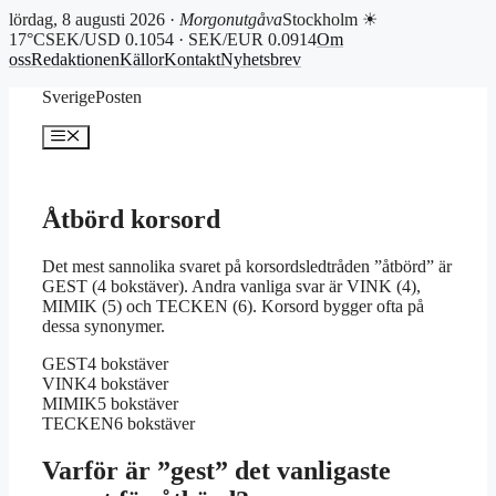
lördag, 8 augusti 2026 ·
Morgonutgåva
Stockholm ☀
17°C
SEK/USD 0.1054 · SEK/EUR 0.0914
Om
oss
Redaktionen
Källor
Kontakt
Nyhetsbrev
Hoppa
SverigePosten
till
innehåll
Meny
Åtbörd korsord
Det mest sannolika svaret på korsordsledtråden ”åtbörd” är
GEST (4 bokstäver). Andra vanliga svar är VINK (4),
MIMIK (5) och TECKEN (6). Korsord bygger ofta på
dessa synonymer.
GEST
4 bokstäver
VINK
4 bokstäver
MIMIK
5 bokstäver
TECKEN
6 bokstäver
Varför är ”gest” det vanligaste