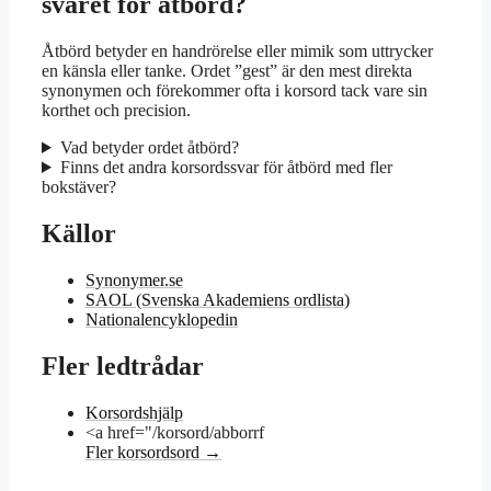
svaret för åtbörd?
Åtbörd betyder en handrörelse eller mimik som uttrycker
en känsla eller tanke. Ordet ”gest” är den mest direkta
synonymen och förekommer ofta i korsord tack vare sin
korthet och precision.
Vad betyder ordet åtbörd?
Finns det andra korsordssvar för åtbörd med fler
bokstäver?
Källor
Synonymer.se
SAOL (Svenska Akademiens ordlista)
Nationalencyklopedin
Fler ledtrådar
Korsordshjälp
<a href="/korsord/abborrf
Fler korsordsord →