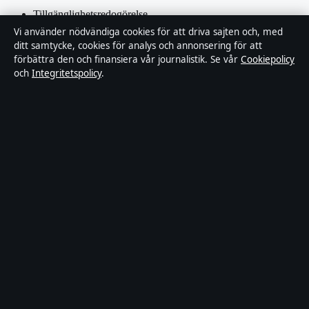
Tillgänglighetsredogörelse
Vi använder nödvändiga cookies för att driva sajten och, med
Integritetspolicy
ditt samtycke, cookies för analys och annonsering för att
förbättra den och finansiera vår journalistik. Se vår
Cookiepolicy
och
Integritetspolicy
.
Kändisar & integritet
Om SverigePosten i korthet
SverigePosten är en oberoende svensk digital nyhetssajt med fokus
på film, tv, kultur och nöjesnyheter. Varje artikel har en namngiven
byline, granskas av en redaktör och faktagranskas innan publicering.
Innehållet är endast avsett för allmän information. Allmänna
förfrågningar:
hello@sverigeposten.se
. Rättelser:
hello@sverigeposten.se
.
Utgivare:
Lagunen Media OÜ, Tallinn ·
Ansvarig utgivare:
Viktor
Lundqvist, Chefredaktör · Estonian Business Register (Äriregister)
16842095