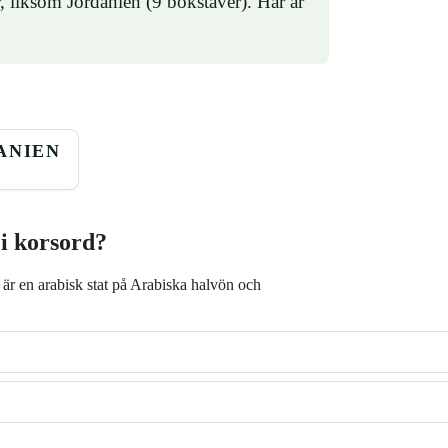
 liksom Jordanien (9 bokstäver). Här är
ANIEN
 i korsord?
r en arabisk stat på Arabiska halvön och