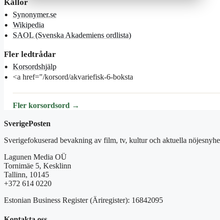
Källor
Synonymer.se
Wikipedia
SAOL (Svenska Akademiens ordlista)
Fler ledtrådar
Korsordshjälp
<a href="/korsord/akvariefisk-6-boksta
Fler korsordsord →
SverigePosten
Sverigefokuserad bevakning av film, tv, kultur och aktuella nöjesnyhet
Lagunen Media OÜ
Tornimäe 5, Kesklinn
Tallinn, 10145
+372 614 0220
Estonian Business Register (Äriregister): 16842095
Kontakta oss