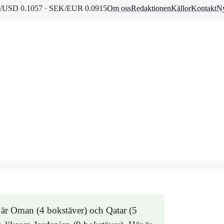
/USD 0.1057 · SEK/EUR 0.0915
Om oss
Redaktionen
Källor
Kontakt
Ny
te är Oman (4 bokstäver) och Qatar (5