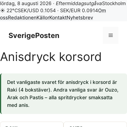
lördag, 8 augusti 2026 ·
Eftermiddagsutgåva
Stockholm
☀ 22°C
SEK/USD 0.1054 · SEK/EUR 0.0914
Om
oss
Redaktionen
Källor
Kontakt
Nyhetsbrev
Hoppa
till
SverigePosten
Meny
innehåll
Anisdryck korsord
Det vanligaste svaret för anisdryck i korsord är
Raki (4 bokstäver). Andra vanliga svar är Ouzo,
Arak och Pastis – alla spritdrycker smaksatta
med anis.