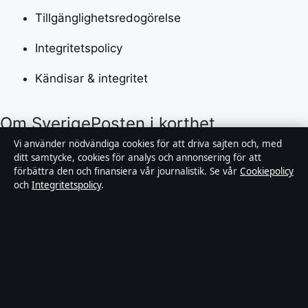
Tillgänglighetsredogörelse
Integritetspolicy
Kändisar & integritet
Om SverigePosten i korthet
Vi använder nödvändiga cookies för att driva sajten och, med
SverigePosten är en oberoende svensk digital
ditt samtycke, cookies för analys och annonsering för att
förbättra den och finansiera vår journalistik. Se vår
Cookiepolicy
nyhetssajt med fokus på film, tv, kultur och
och
Integritetspolicy
.
nöjesnyheter. Varje artikel har en namngiven byline,
granskas av en redaktör och faktagranskas innan
publicering.
Innehållet är endast avsett för allmän information.
Allmänna förfrågningar:
hello@sverigeposten.se
.