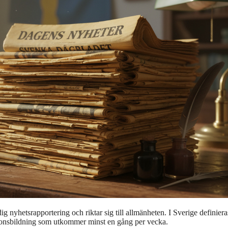
ig nyhetsrapportering och riktar sig till allmänheten. I Sverige definier
nionsbildning som utkommer minst en gång per vecka.