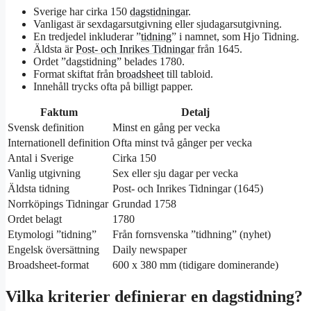
Sverige har cirka 150
dagstidningar
.
Vanligast är sexdagarsutgivning eller sjudagarsutgivning.
En tredjedel inkluderar ”
tidning
” i namnet, som Hjo Tidning.
Äldsta är
Post- och Inrikes Tidningar
från 1645.
Ordet ”dagstidning” belades 1780.
Format skiftat från
broadsheet
till tabloid.
Innehåll trycks ofta på billigt papper.
Faktum
Detalj
Svensk definition
Minst en gång per vecka
Internationell definition
Ofta minst två gånger per vecka
Antal i Sverige
Cirka 150
Vanlig utgivning
Sex eller sju dagar per vecka
Äldsta tidning
Post- och Inrikes Tidningar (1645)
Norrköpings Tidningar
Grundad 1758
Ordet belagt
1780
Etymologi ”tidning”
Från fornsvenska ”tidhning” (nyhet)
Engelsk översättning
Daily newspaper
Broadsheet-format
600 x 380 mm (tidigare dominerande)
Vilka kriterier definierar en dagstidning?