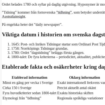
Ordet belades 1780 och syftar på daglig utgivning. Hyponymer är mor
”Tidning” kommer från fornsvenska
”tidhning”
, som betyder underrätte
Australiainsight
.
På engelska heter det ”daily newspaper”.
Viktiga datum i historien om svenska dags
1645
: Post- och Inrikes Tidningar startar som Ordinari Post Tij
1758
: Norrköpings Tidningar grundas.
1780
: Ordet ”dagstidning” beläggs första gången.
1800-talet: De fyra kriterierna – periodicitet, aktualitet, publicit
Etablerade fakta och osäkerheter kring da
Etablerad information
Oklarg information
Minst en gång per vecka i Sverige
Exakt internationell frekvens var
Cirka 150 i Sverige
Precist aktuellt antal okänt
Fyra huvudkriterier sedan 1800-talet
Exakta historiska skiften
Etymologi från ”tidhning”
Regionala språkliga variationer