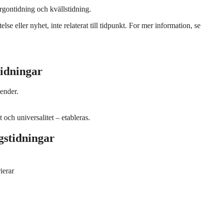
gontidning och kvällstidning.
lse eller nyhet, inte relaterat till tidpunkt. For mer information, se
tidningar
dender.
et och universalitet – etableras.
gstidningar
ierar