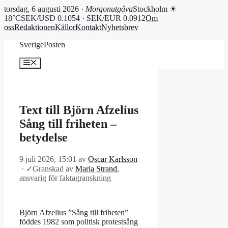
torsdag, 6 augusti 2026 ·
Morgonutgåva
Stockholm ☀
18°C
SEK/USD 0.1054 · SEK/EUR 0.0912
Om
oss
Redaktionen
Källor
Kontakt
Nyhetsbrev
Hoppa
SverigePosten
till
innehåll
Meny
Text till Björn Afzelius
Sång till friheten –
betydelse
9 juli 2026, 15:01
av
Oscar Karlsson
·
✓
Granskad av
Maria Strand
,
ansvarig för faktagranskning
Björn Afzelius ”Sång till friheten”
föddes 1982 som politisk protestsång