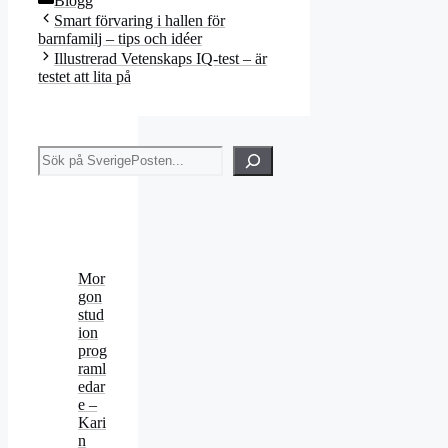
Blogg
Smart förvaring i hallen för
barnfamilj – tips och idéer
Illustrerad Vetenskaps IQ-test – är
testet att lita på
Sök
Mor
gon
stud
ion
prog
raml
edar
e –
Kari
n