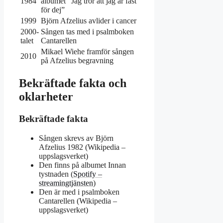
1984
albumet ”Jag tror att jag är fast
för dej”
1999
Björn Afzelius avlider i cancer
2000-
Sången tas med i psalmboken
talet
Cantarellen
Mikael Wiehe framför sången
2010
på Afzelius begravning
Bekräftade fakta och
oklarheter
Bekräftade fakta
Sången skrevs av Björn
Afzelius 1982 (Wikipedia –
uppslagsverket)
Den finns på albumet Innan
tystnaden (
Spotify –
streamingtjänsten
)
Den är med i psalmboken
Cantarellen (Wikipedia –
uppslagsverket)