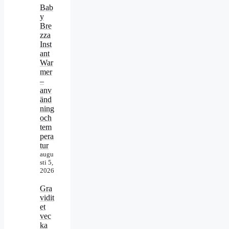
Bab
y
Bre
zza
Inst
ant
War
mer
–
anv
änd
ning
och
tem
pera
tur
augu
sti 5,
2026
Gra
vidit
et
vec
ka