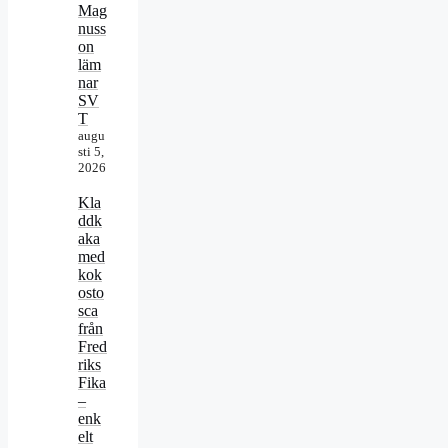
Mag
nuss
on
läm
nar
SV
T
augu
sti 5,
2026
Kla
ddk
aka
med
kok
osto
sca
från
Fred
riks
Fika
–
enk
elt