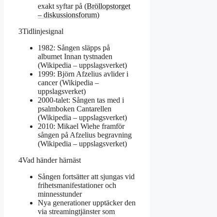
exakt syftar på (
Bröllopstorget
– diskussionsforum
)
3
Tidlinjesignal
1982: Sången släpps på
albumet Innan tystnaden
(Wikipedia – uppslagsverket)
1999: Björn Afzelius avlider i
cancer (Wikipedia –
uppslagsverket)
2000-talet: Sången tas med i
psalmboken Cantarellen
(Wikipedia – uppslagsverket)
2010: Mikael Wiehe framför
sången på Afzelius begravning
(Wikipedia – uppslagsverket)
4
Vad händer härnäst
Sången fortsätter att sjungas vid
frihetsmanifestationer och
minnesstunder
Nya generationer upptäcker den
via streamingtjänster som