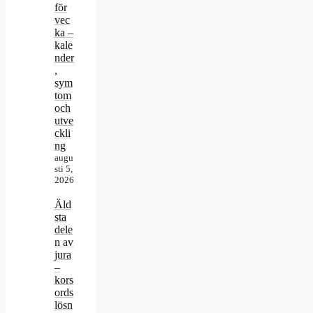
för
vec
ka –
kale
nder
,
sym
tom
och
utve
ckli
ng
augu
sti 5,
2026
Äld
sta
dele
n av
jura
–
kors
ords
lösn