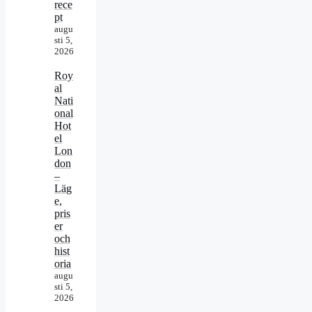
rece
pt
augu
sti 5,
2026
Roy
al
Nati
onal
Hot
el
Lon
don
–
Läg
e,
pris
er
och
hist
oria
augu
sti 5,
2026