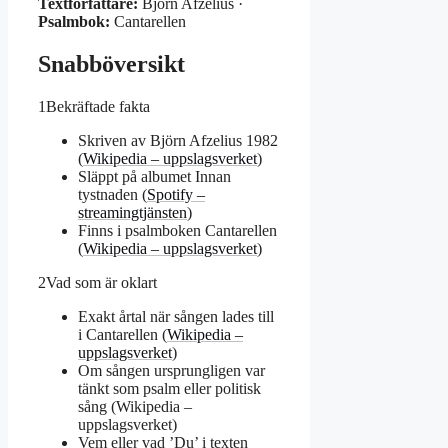
Textförfattare:
Björn Afzelius ·
Psalmbok:
Cantarellen
Snabböversikt
1
Bekräftade fakta
Skriven av Björn Afzelius 1982
(
Wikipedia – uppslagsverket
)
Släppt på albumet Innan
tystnaden (
Spotify –
streamingtjänsten
)
Finns i psalmboken Cantarellen
(
Wikipedia – uppslagsverket
)
2
Vad som är oklart
Exakt årtal när sången lades till
i Cantarellen (
Wikipedia –
uppslagsverket
)
Om sången ursprungligen var
tänkt som psalm eller politisk
sång (Wikipedia –
uppslagsverket)
Vem eller vad ’Du’ i texten