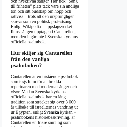
och nyskrivna sånger. Här fick ”Sång
till friheten” plats tack vare sin andliga
ton och sitt budskap om hopp och
rättvisa – trots att den ursprungligen
skrevs som en politisk protestsång.
Enligt Wikipedia – uppslagsverket
finns sången upptagen i Cantarellen,
men den ingår inte i Svenska kyrkans
officiella psalmbok.
Hur skiljer sig Cantarellen
från den vanliga
psalmboken?
Cantarellen är en fristående psalmbok
som togs fram för att bredda
repertoaren med moderna sånger och
visor. Medan Svenska kyrkans
officiella psalmbok har en lång
tradition som sträcker sig över 3 000
år tillbaka till israeliternas vandring ut
ur Egypten, enligt
Svenska kyrkan –
psalmbokens historiebeskrivning
, är
Cantarellen en friare samling som