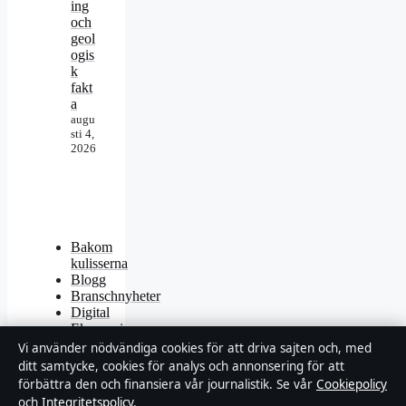
ing
och
geol
ogis
k
fakt
a
augu
sti 4,
2026
Bakom
kulisserna
Blogg
Branschnyheter
Digital
Ekonomi
Filmens
Vi använder nödvändiga cookies för att driva sajten och, med
rollista
ditt samtycke, cookies för analys och annonsering för att
Kändisnyheter
förbättra den och finansiera vår journalistik. Se vår
Cookiepolicy
Kultur
och
Integritetspolicy
.