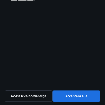
Livsstil
Nöje
Nyheter
Samhälle
&
reglering
Sport
TV-
rollista
SverigePosten
Sverigefokuserad bevakning av film, tv, kultur och aktuella
nöjesnyheter – med tydliga bylines, källgranskning och redaktionell
transparens.
Lagunen Media OÜ
Tornimäe 5, Kesklinn
Avvisa icke-nödvändiga
Acceptera alla
Tallinn, 10145
+372 614 0220