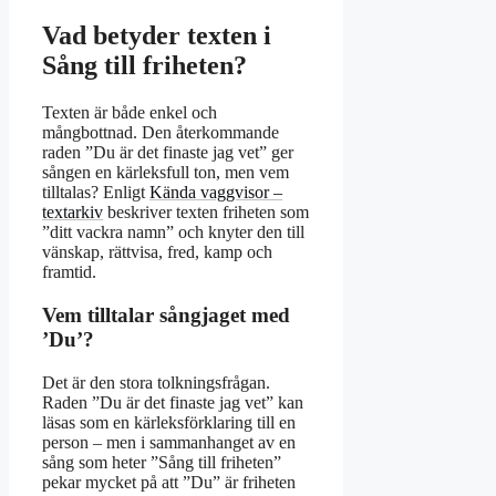
Vad betyder texten i
Sång till friheten?
Texten är både enkel och
mångbottnad. Den återkommande
raden ”Du är det finaste jag vet” ger
sången en kärleksfull ton, men vem
tilltalas? Enligt
Kända vaggvisor –
textarkiv
beskriver texten friheten som
”ditt vackra namn” och knyter den till
vänskap, rättvisa, fred, kamp och
framtid.
Vem tilltalar sångjaget med
’Du’?
Det är den stora tolkningsfrågan.
Raden ”Du är det finaste jag vet” kan
läsas som en kärleksförklaring till en
person – men i sammanhanget av en
sång som heter ”Sång till friheten”
pekar mycket på att ”Du” är friheten