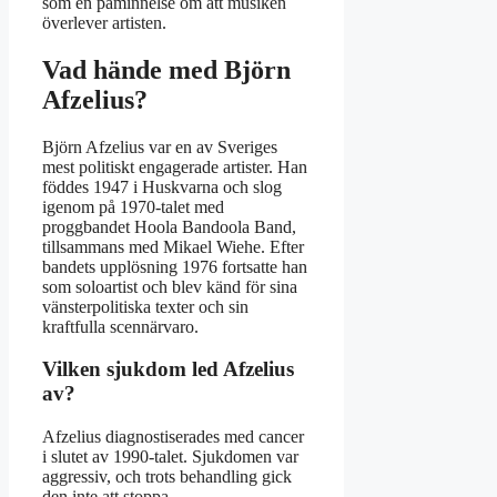
som en påminnelse om att musiken
överlever artisten.
Vad hände med Björn
Afzelius?
Björn Afzelius var en av Sveriges
mest politiskt engagerade artister. Han
föddes 1947 i Huskvarna och slog
igenom på 1970-talet med
proggbandet Hoola Bandoola Band,
tillsammans med Mikael Wiehe. Efter
bandets upplösning 1976 fortsatte han
som soloartist och blev känd för sina
vänsterpolitiska texter och sin
kraftfulla scennärvaro.
Vilken sjukdom led Afzelius
av?
Afzelius diagnostiserades med cancer
i slutet av 1990-talet. Sjukdomen var
aggressiv, och trots behandling gick
den inte att stoppa.