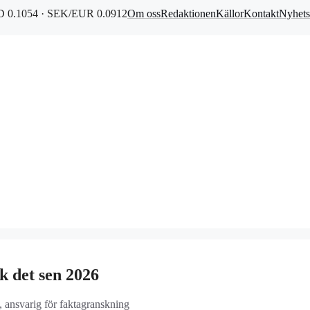
 0.1054 · SEK/EUR 0.0912
Om oss
Redaktionen
Källor
Kontakt
Nyhets
 det sen 2026
, ansvarig för faktagranskning