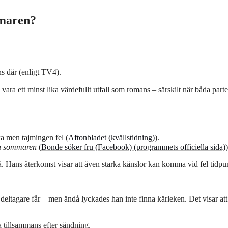
mmaren?
nns där (enligt TV4).
ara ett minst lika värdefullt utfall som romans – särskilt när båda parte
ka men tajmingen fel (
Aftonbladet (kvällstidning)
).
ra sommaren
(
Bonde söker fru (Facebook) (programmets officiella sida)
)
. Hans återkomst visar att även starka känslor kan komma vid fel tidpu
 deltagare får – men ändå lyckades han inte finna kärleken. Det visar att
a tillsammans efter sändning.