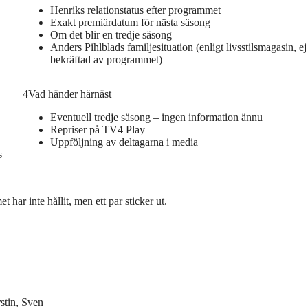
Henriks relationstatus efter programmet
Exakt premiärdatum för nästa säsong
Om det blir en tredje säsong
Anders Pihlblads familjesituation (enligt livsstilsmagasin, ej
bekräftad av programmet)
4
Vad händer härnäst
Eventuell tredje säsong – ingen information ännu
Repriser på TV4 Play
Uppföljning av deltagarna i media
s
 har inte hållit, men ett par sticker ut.
stin, Sven