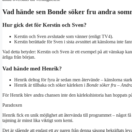
Vad hände sen Bonde söker fru andra so
Hur gick det för Kerstin och Sven?
Kerstin och Sven avslutade som vänner (enligt TV4).
Kerstin berättade för Sven i sista avsnittet att känslorna inte fa
Vad detta betyder: Kerstin och Sven är ett exempel på att vänskap kan v
ärliga från början.
Vad hände med Henrik?
Henrik deltog för fyra år sedan men återvände – känslorna star
Henrik är tillbaka och söker kärleken i
Bonde söker fru – And
För Henrik blev andra chansen inte den kärlekshistoria han hoppats på
Paradoxen
Henrik fick en unik möjlighet att återvända till programmet – något få
tajming är minst lika viktigt som kemi.
Det är slående att endast ett av paren från denna säsong bekräftats lev