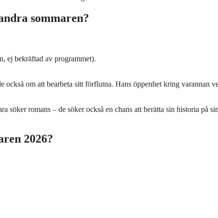
u andra sommaren?
in, ej bekräftad av programmet).
 också om att bearbeta sitt förflutna. Hans öppenhet kring varannan v
ara söker romans – de söker också en chans att berätta sin historia på si
aren 2026?