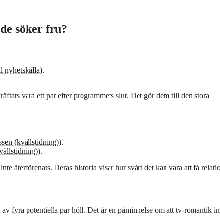
nde söker fru?
l nyhetskälla)
.
äftats vara ett par efter programmets slut. Det gör dem till den stora
sen (kvällstidning)
).
vällstidning)
).
nte återförenats. Deras historia visar hur svårt det kan vara att få relati
t av fyra potentiella par höll. Det är en påminnelse om att tv-romantik in