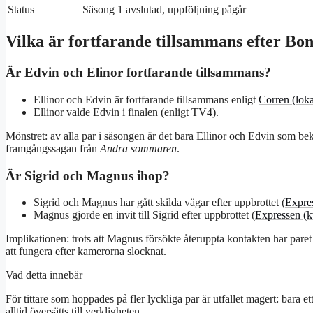
Status
Säsong 1 avslutad, uppföljning pågår
Vilka är fortfarande tillsammans efter Bo
Är Edvin och Elinor fortfarande tillsammans?
Ellinor och Edvin är fortfarande tillsammans enligt
Corren (loka
Ellinor valde Edvin i finalen (enligt TV4).
Mönstret: av alla par i säsongen är det bara Ellinor och Edvin som bekr
framgångssagan från
Andra sommaren
.
Är Sigrid och Magnus ihop?
Sigrid och Magnus har gått skilda vägar efter uppbrottet (
Expres
Magnus gjorde en invit till Sigrid efter uppbrottet (
Expressen (k
Implikationen: trots att Magnus försökte återuppta kontakten har paret i
att fungera efter kamerorna slocknat.
Vad detta innebär
För tittare som hoppades på fler lyckliga par är utfallet magert: bara et
alltid översätts till verkligheten.