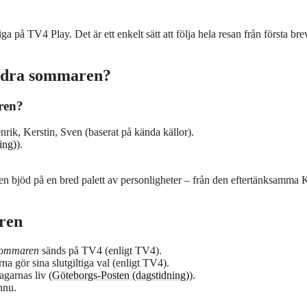
ga på TV4 Play. Det är ett enkelt sätt att följa hela resan från första breve
Andra sommaren?
ren?
rik, Kerstin, Sven (baserat på kända källor).
ing)
).
en bjöd på en bred palett av personligheter – från den eftertänksamma K
ren
 sommaren
sänds på TV4 (enligt TV4).
rna gör sina slutgiltiga val (enligt TV4).
garnas liv (
Göteborgs-Posten (dagstidning)
).
nnu.