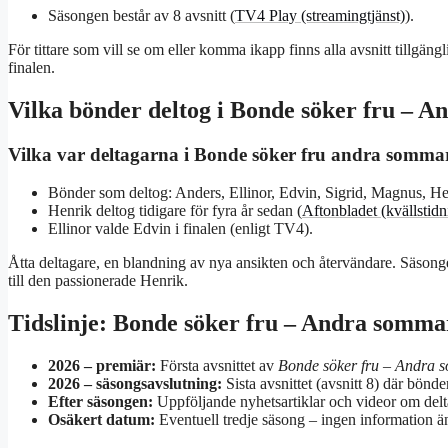
Säsongen består av 8 avsnitt (
TV4 Play (streamingtjänst)
).
För tittare som vill se om eller komma ikapp finns alla avsnitt tillgängli
finalen.
Vilka bönder deltog i Bonde söker fru – 
Vilka var deltagarna i Bonde söker fru andra somma
Bönder som deltog: Anders, Ellinor, Edvin, Sigrid, Magnus, Hen
Henrik deltog tidigare för fyra år sedan (
Aftonbladet (kvällstidn
Ellinor valde Edvin i finalen (enligt TV4).
Åtta deltagare, en blandning av nya ansikten och återvändare. Säsong
till den passionerade Henrik.
Tidslinje: Bonde söker fru – Andra somma
2026 – premiär:
Första avsnittet av
Bonde söker fru – Andra
2026 – säsongsavslutning:
Sista avsnittet (avsnitt 8) där bönde
Efter säsongen:
Uppföljande nyhetsartiklar och videor om delta
Osäkert datum:
Eventuell tredje säsong – ingen information ä