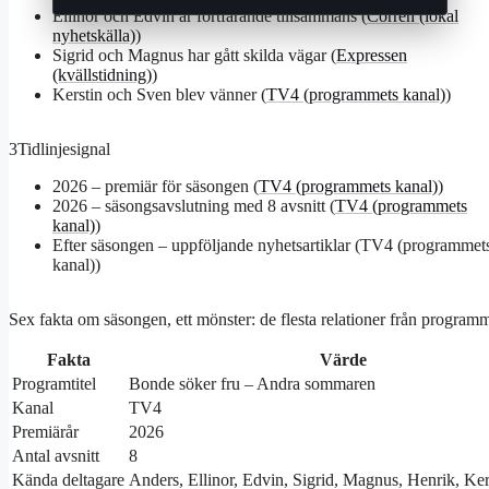
Ellinor och Edvin är fortfarande tillsammans (
Corren (lokal
nyhetskälla)
)
Sigrid och Magnus har gått skilda vägar (
Expressen
(kvällstidning)
)
Kerstin och Sven blev vänner (
TV4 (programmets kanal)
)
3
Tidlinjesignal
2026 – premiär för säsongen (
TV4 (programmets kanal)
)
2026 – säsongsavslutning med 8 avsnitt (
TV4 (programmets
kanal)
)
Efter säsongen – uppföljande nyhetsartiklar (TV4 (programmet
kanal))
Sex fakta om säsongen, ett mönster: de flesta relationer från programmet
Fakta
Värde
Programtitel
Bonde söker fru – Andra sommaren
Kanal
TV4
Premiärår
2026
Antal avsnitt
8
Kända deltagare
Anders, Ellinor, Edvin, Sigrid, Magnus, Henrik, Ker