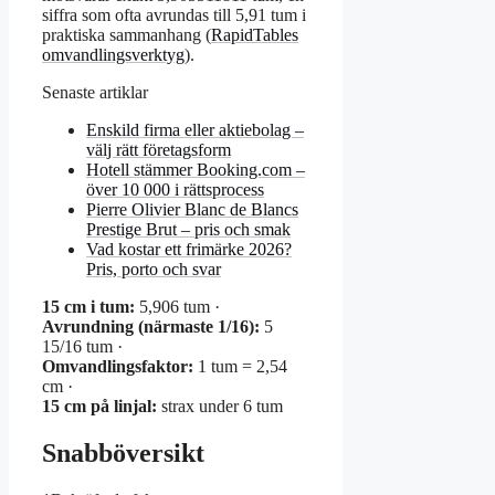
siffra som ofta avrundas till 5,91 tum i
praktiska sammanhang (
RapidTables
omvandlingsverktyg
).
Senaste artiklar
Enskild firma eller aktiebolag –
välj rätt företagsform
Hotell stämmer Booking.com –
över 10 000 i rättsprocess
Pierre Olivier Blanc de Blancs
Prestige Brut – pris och smak
Vad kostar ett frimärke 2026?
Pris, porto och svar
15 cm i tum:
5,906 tum ·
Avrundning (närmaste 1/16):
5
15/16 tum ·
Omvandlingsfaktor:
1 tum = 2,54
cm ·
15 cm på linjal:
strax under 6 tum
Snabböversikt