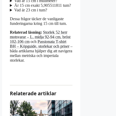
Vad är 15 cm i millimeter?
Är 15 cm exakt 5,905511811 tum?
Vad är 23 cm i tum?
Dessa frågor täcker de vanligaste
funderingarna kring 15 cm till tum.
Relaterad läsning:
Storlek 52 herr
motsvarar – L, midja 92-94 cm, bröst
102-106 cm
och
Passionata T-shirt
BH – Köpguide, storlekar och priser
–
båda artiklarna hjälper dig att navigera
mellan metriska och imperiala
storlekar.
Relaterade artiklar