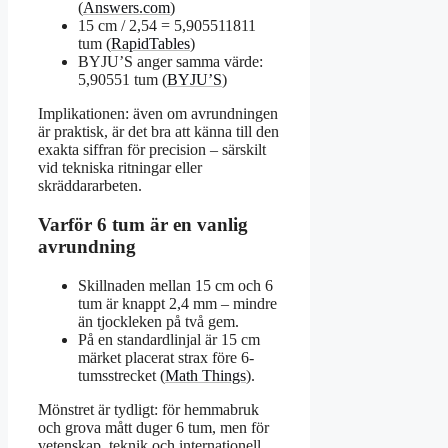
(
Answers.com
)
15 cm / 2,54 = 5,905511811
tum (
RapidTables
)
BYJU’S anger samma värde:
5,90551 tum (
BYJU’S
)
Implikationen: även om avrundningen
är praktisk, är det bra att känna till den
exakta siffran för precision – särskilt
vid tekniska ritningar eller
skräddararbeten.
Varför 6 tum är en vanlig
avrundning
Skillnaden mellan 15 cm och 6
tum är knappt 2,4 mm – mindre
än tjockleken på två gem.
På en standardlinjal är 15 cm
märket placerat strax före 6-
tumsstrecket (
Math Things
).
Mönstret är tydligt: för hemmabruk
och grova mått duger 6 tum, men för
vetenskap, teknik och internationell