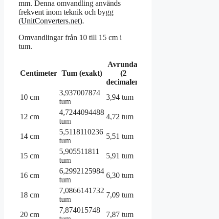
mm. Denna omvandling används
frekvent inom teknik och bygg
(
UnitConverters.net
).
Omvandlingar från 10 till 15 cm i
tum.
Avrundat
Centimeter
Tum (exakt)
(2
decimaler)
3,937007874
10 cm
3,94 tum
tum
4,7244094488
12 cm
4,72 tum
tum
5,5118110236
14 cm
5,51 tum
tum
5,905511811
15 cm
5,91 tum
tum
6,2992125984
16 cm
6,30 tum
tum
7,0866141732
18 cm
7,09 tum
tum
7,874015748
20 cm
7,87 tum
tum