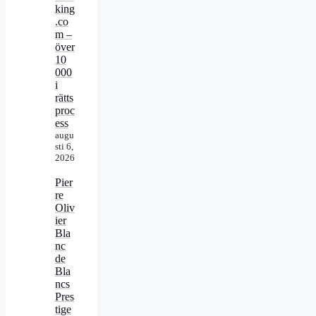
king
.co
m –
över
10
000
i
rätts
proc
ess
augu
sti 6,
2026
Pier
re
Oliv
ier
Bla
nc
de
Bla
ncs
Pres
tige