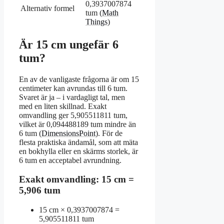
0,3937007874
Alternativ formel
tum (
Math
Things
)
Är 15 cm ungefär 6
tum?
En av de vanligaste frågorna är om 15
centimeter kan avrundas till 6 tum.
Svaret är ja – i vardagligt tal, men
med en liten skillnad. Exakt
omvandling ger 5,905511811 tum,
vilket är 0,094488189 tum mindre än
6 tum (
DimensionsPoint
). För de
flesta praktiska ändamål, som att mäta
en bokhylla eller en skärms storlek, är
6 tum en acceptabel avrundning.
Exakt omvandling: 15 cm =
5,906 tum
15 cm × 0,3937007874 =
5,905511811 tum