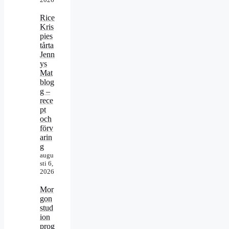
Rice
Kris
pies
tårta
Jenn
ys
Mat
blog
g –
rece
pt
och
förv
arin
g
augu
sti 6,
2026
Mor
gon
stud
ion
prog