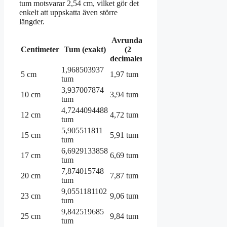
tum motsvarar 2,54 cm, vilket gör det
enkelt att uppskatta även större
längder.
Avrundat
Centimeter
Tum (exakt)
(2
decimaler)
1,968503937
5 cm
1,97 tum
tum
3,937007874
10 cm
3,94 tum
tum
4,7244094488
12 cm
4,72 tum
tum
5,905511811
15 cm
5,91 tum
tum
6,6929133858
17 cm
6,69 tum
tum
7,874015748
20 cm
7,87 tum
tum
9,0551181102
23 cm
9,06 tum
tum
9,842519685
25 cm
9,84 tum
tum