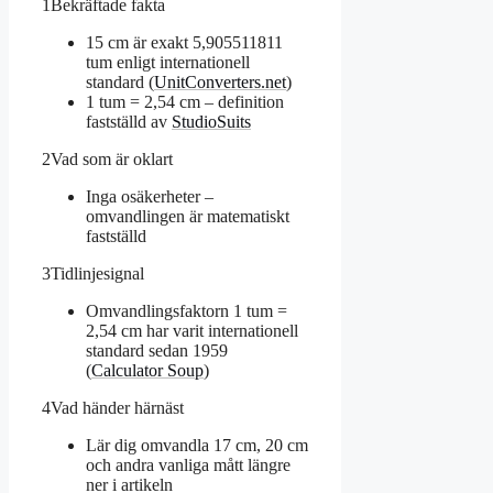
1
Bekräftade fakta
15 cm är exakt 5,905511811
tum enligt internationell
standard (
UnitConverters.net
)
1 tum = 2,54 cm – definition
fastställd av
StudioSuits
2
Vad som är oklart
Inga osäkerheter –
omvandlingen är matematiskt
fastställd
3
Tidlinjesignal
Omvandlingsfaktorn 1 tum =
2,54 cm har varit internationell
standard sedan 1959
(
Calculator Soup
)
4
Vad händer härnäst
Lär dig omvandla 17 cm, 20 cm
och andra vanliga mått längre
ner i artikeln