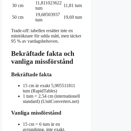
11,811023622
30 cm
11,81 tum
tum
19,68503937
50 cm
19,69 tum
tum
Trade-off: tabellen ersätter inte en
miniräknare för udda mått, men täcker
95 % av vardagsbehoven.
Bekräftade fakta och
vanliga missförstånd
Bekräftade fakta
15 cm är exakt 5,905511811
tum (RapidTables)
1 tum = 2,54 cm (internationell
standard) (UnitConverters.net)
Vanliga missförstånd
15 cm = 6 tum är en
avrundning, inte exakt.