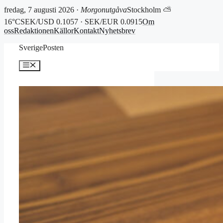
fredag, 7 augusti 2026 ·
Morgonutgåva
Stockholm ⛅
16°C
SEK/USD 0.1057 · SEK/EUR 0.0915
Om
oss
Redaktionen
Källor
Kontakt
Nyhetsbrev
Hoppa
SverigePosten
till
innehåll
Meny