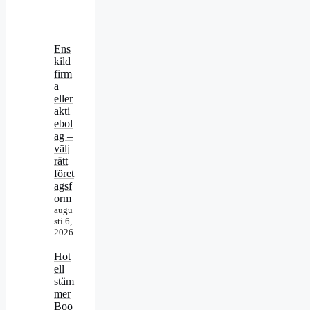
Ens
kild
firm
a
eller
akti
ebol
ag –
välj
rätt
föret
agsf
orm
augu
sti 6,
2026
Hot
ell
stäm
mer
Boo