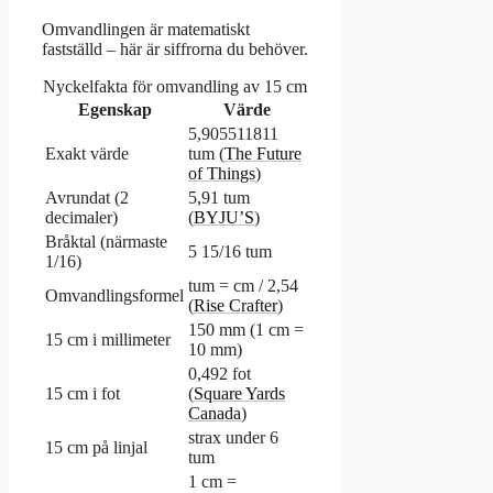
Omvandlingen är matematiskt
fastställd – här är siffrorna du behöver.
Nyckelfakta för omvandling av 15 cm
Egenskap
Värde
5,905511811
Exakt värde
tum (
The Future
of Things
)
Avrundat (2
5,91 tum
decimaler)
(
BYJU’S
)
Bråktal (närmaste
5 15/16 tum
1/16)
tum = cm / 2,54
Omvandlingsformel
(
Rise Crafter
)
150 mm (1 cm =
15 cm i millimeter
10 mm)
0,492 fot
15 cm i fot
(
Square Yards
Canada
)
strax under 6
15 cm på linjal
tum
1 cm =