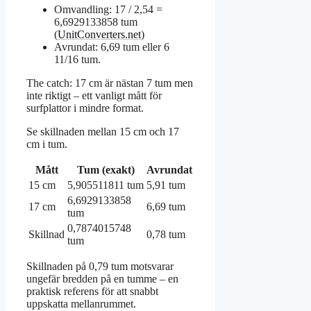
Omvandling: 17 / 2,54 =
6,6929133858 tum
(
UnitConverters.net
)
Avrundat: 6,69 tum eller 6
11/16 tum.
The catch: 17 cm är nästan 7 tum men
inte riktigt – ett vanligt mått för
surfplattor i mindre format.
Se skillnaden mellan 15 cm och 17
cm i tum.
Mått
Tum (exakt)
Avrundat
15 cm
5,905511811 tum
5,91 tum
6,6929133858
17 cm
6,69 tum
tum
0,7874015748
Skillnad
0,78 tum
tum
Skillnaden på 0,79 tum motsvarar
ungefär bredden på en tumme – en
praktisk referens för att snabbt
uppskatta mellanrummet.