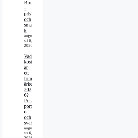
Brut
–
pris
och
sma
k
augu
sti 6,
2026
Vad
kost
ar
ett
frim
ärke
202
6?
Pris,
port
o
och
svar
augu
sti 6,
2026