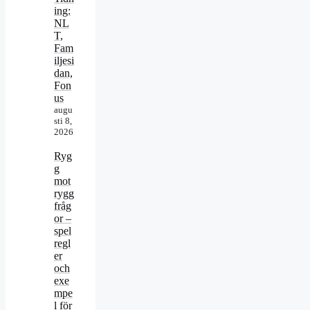
ing:
NL
T,
Fam
iljesi
dan,
Fon
us
augu
sti 8,
2026
Ryg
g
mot
rygg
fråg
or –
spel
regl
er
och
exe
mpe
l för