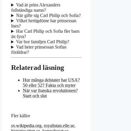
Vad är prins Alexanders
fullständiga namn?
När gifte sig Carl Philip och Sofia?
Vilket hertigdöme har prinsessan
Ines?
Har Carl Philip och Sofia fler barn
än fyra?
Var bor familjen Carl Philip?
Vad heter prinsessan Sofias
föräldrar?
Relaterad läsning
Hur många delstater har USA?
50 eller 52? Fakta och myter
När var franska revolutionen?
Start och slut
Fler källor
sv.wikipedia.org
,
royalistan.elle.se
,
historiesajten.se
,
kungahuset.se
,