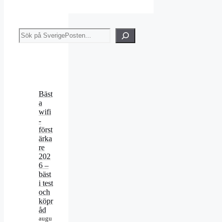
Sök
Bäst
a
wifi
-
först
ärka
re
202
6 –
bäst
i test
och
köpr
åd
augu