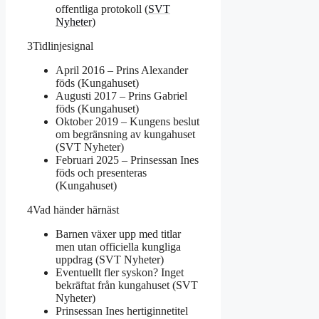
offentliga protokoll (
SVT
Nyheter
)
3
Tidlinjesignal
April 2016 – Prins Alexander
föds (Kungahuset)
Augusti 2017 – Prins Gabriel
föds (Kungahuset)
Oktober 2019 – Kungens beslut
om begränsning av kungahuset
(SVT Nyheter)
Februari 2025 – Prinsessan Ines
föds och presenteras
(Kungahuset)
4
Vad händer härnäst
Barnen växer upp med titlar
men utan officiella kungliga
uppdrag (SVT Nyheter)
Eventuellt fler syskon? Inget
bekräftat från kungahuset (SVT
Nyheter)
Prinsessan Ines hertiginnetitel