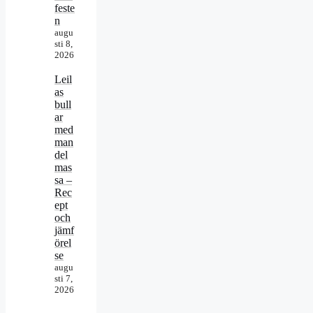
feste
n
augu
sti 8,
2026
Leil
as
bull
ar
med
man
del
mas
sa –
Rec
ept
och
jämf
örel
se
augu
sti 7,
2026