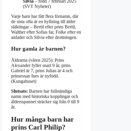
Silvia
– född 7 februari 2025
(SVT Nyheter)
Varje barn har fått flera förnamn, där
de sista ofta är en hyllning till äldre
släktingar – Bertil efter prins Bertil,
Walther efter Sofias far, Folke efter en
anfader och Silvia efter drottningen.
Hur gamla är barnen?
Åldrarna (våren 2025): Prins
Alexander fyller snart 9 år, prins
Gabriel är 7, prins Julian är 4 och
prinsessan Ines är nyfödd.
(Kungahuset)
Slutsats:
Barnen har fullständiga
namn med historiska kopplingar och
åldersspannet sträcker sig från 0 till 9
år.
Hur många barn har
prins Carl Philip?