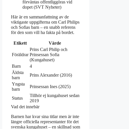
förväntas offentliggöras vid
dopet (SVT Nyheter)
Här är en sammanfattning av de
viktigaste uppgifterna om Carl Philips
och Sofias barn – en snabb referens
för den som vill ha fakta på bordet.
Etikett
Värde
Prins Carl Philip och
Föräldrar
Prinsessan Sofia
(Kungahuset)
Barn
4
Äldsta
Prins Alexander (2016)
barn
Yngsta
Prinsessan Ines (2025)
barn
Tillhör ej kungahuset sedan
Status
2019
Vad det innebär
Barnen har kvar sina titlar men är inte
längre officiella representanter för det
svenska kungahuset – en skillnad som