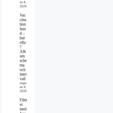
sti 8,
2026
Vac
cina
tion
hun
d –
hur
ofta
?
Allt
om
sche
ma
och
inter
vall
augu
sti 8,
2026
Film
er
med