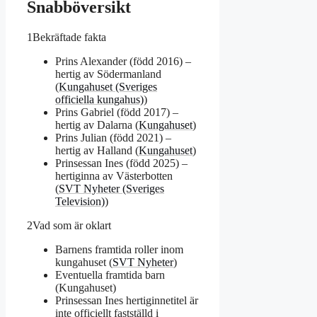
Snabböversikt
1
Bekräftade fakta
Prins Alexander (född 2016) –
hertig av Södermanland
(
Kungahuset (Sveriges
officiella kungahus)
)
Prins Gabriel (född 2017) –
hertig av Dalarna (
Kungahuset
)
Prins Julian (född 2021) –
hertig av Halland (
Kungahuset
)
Prinsessan Ines (född 2025) –
hertiginna av Västerbotten
(
SVT Nyheter (Sveriges
Television)
)
2
Vad som är oklart
Barnens framtida roller inom
kungahuset (
SVT Nyheter
)
Eventuella framtida barn
(Kungahuset)
Prinsessan Ines hertiginnetitel är
inte officiellt fastställd i