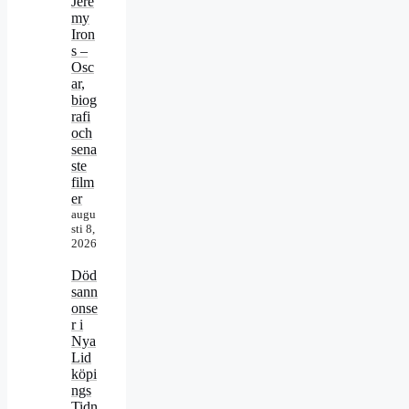
Jere
my
Iron
s –
Osc
ar,
biog
rafi
och
sena
ste
film
er
augu
sti 8,
2026
Död
sann
onse
r i
Nya
Lid
köpi
ngs
Tidn