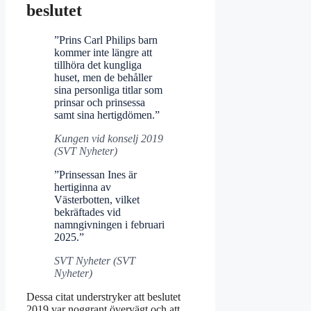
beslutet
”Prins Carl Philips barn
kommer inte längre att
tillhöra det kungliga
huset, men de behåller
sina personliga titlar som
prinsar och prinsessa
samt sina hertigdömen.”
Kungen vid konselj 2019
(SVT Nyheter)
”Prinsessan Ines är
hertiginna av
Västerbotten, vilket
bekräftades vid
namngivningen i februari
2025.”
SVT Nyheter (SVT
Nyheter)
Dessa citat understryker att beslutet
2019 var noggrant övervägt och att