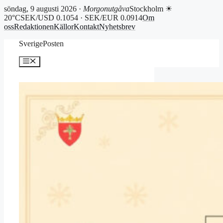
söndag, 9 augusti 2026 ·
Morgonutgåva
Stockholm ☀
20°C
SEK/USD 0.1054 · SEK/EUR 0.0914
Om
oss
Redaktionen
Källor
Kontakt
Nyhetsbrev
Hoppa
SverigePosten
till
innehåll
Meny