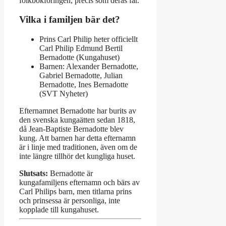
folkbokföringen, precis som deras far.
Vilka i familjen bär det?
Prins Carl Philip heter officiellt
Carl Philip Edmund Bertil
Bernadotte (Kungahuset)
Barnen: Alexander Bernadotte,
Gabriel Bernadotte, Julian
Bernadotte, Ines Bernadotte
(SVT Nyheter)
Efternamnet Bernadotte har burits av
den svenska kungaätten sedan 1818,
då Jean-Baptiste Bernadotte blev
kung. Att barnen har detta efternamn
är i linje med traditionen, även om de
inte längre tillhör det kungliga huset.
Slutsats:
Bernadotte är
kungafamiljens efternamn och bärs av
Carl Philips barn, men titlarna prins
och prinsessa är personliga, inte
kopplade till kungahuset.