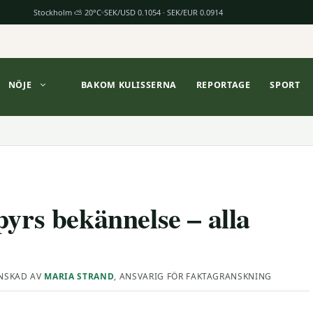
Stockholm ⛅ 20°C
SEK/USD 0.1054 · SEK/EUR 0.0914
NÖJE
BAKOM KULISSERNA
REPORTAGE
SPORT
pyrs bekännelse – alla
NSKAD AV
MARIA STRAND
, ANSVARIG FÖR FAKTAGRANSKNING