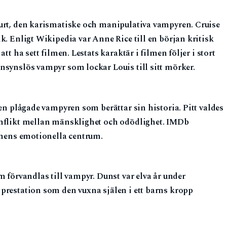
ourt, den karismatiske och manipulativa vampyren. Cruise
k. Enligt Wikipedia var Anne Rice till en början kritisk
tt ha sett filmen. Lestats karaktär i filmen följer i stort
nsynslös vampyr som lockar Louis till sitt mörker.
den plågade vampyren som berättar sin historia. Pitt valdes
onflikt mellan mänsklighet och odödlighet. IMDb
ilmens emotionella centrum.
m förvandlas till vampyr. Dunst var elva år under
prestation som den vuxna själen i ett barns kropp