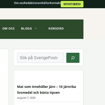
Om oss
Redaktionen
Källor
Kontakt
NYHETSBREV
OM OSS
BLOGG
KORSORD
Sök
Mat som innehåller järn – 10 järnrika
livsmedel och bästa tipsen
augusti 7, 2026