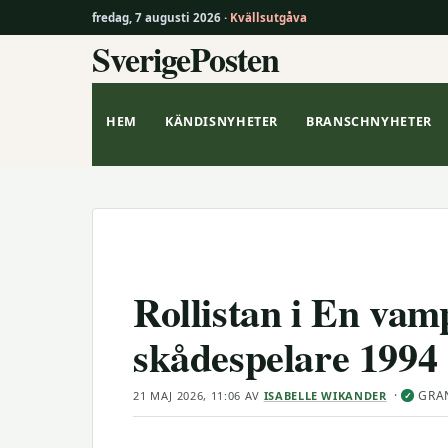
fredag, 7 augusti 2026 ·
Kvällsutgåva
SverigePosten
Hoppa
till
innehåll
HEM
KÄNDISNYHETER
BRANSCHNYHETER
Rollistan i En vam
skådespelare 1994
·
GRA
21 MAJ 2026, 11:06
AV
ISABELLE WIKANDER
✓