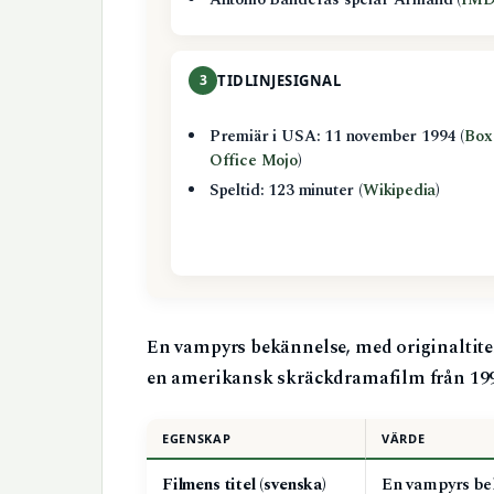
Antonio Banderas spelar Armand (
IMD
3
TIDLINJESIGNAL
Premiär i USA: 11 november 1994 (
Box
Office Mojo
)
Speltid: 123 minuter (
Wikipedia
)
En vampyrs bekännelse, med originaltit
en amerikansk skräckdramafilm från 199
EGENSKAP
VÄRDE
Filmens titel (svenska)
En vampyrs be