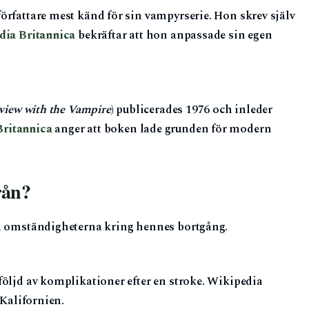
örfattare mest känd för sin vampyrserie. Hon skrev själv
dia Britannica
bekräftar att hon anpassade sin egen
view with the Vampire
) publicerades 1976 och inleder
Britannica
anger att boken lade grunden för modern
rån?
da omständigheterna kring hennes bortgång.
följd av komplikationer efter en stroke. Wikipedia
 Kalifornien.