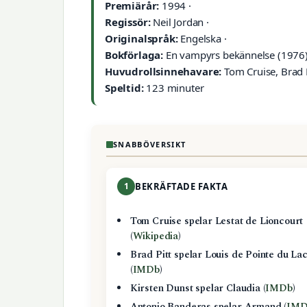
Premiärår:
1994 ·
Regissör:
Neil Jordan ·
Originalspråk:
Engelska ·
Bokförlaga:
En vampyrs bekännelse (1976) 
Huvudrollsinnehavare:
Tom Cruise, Brad P
Speltid:
123 minuter
SNABBÖVERSIKT
1
BEKRÄFTADE FAKTA
Tom Cruise spelar Lestat de Lioncourt
(
Wikipedia
)
Brad Pitt spelar Louis de Pointe du La
(
IMDb
)
Kirsten Dunst spelar Claudia (
IMDb
)