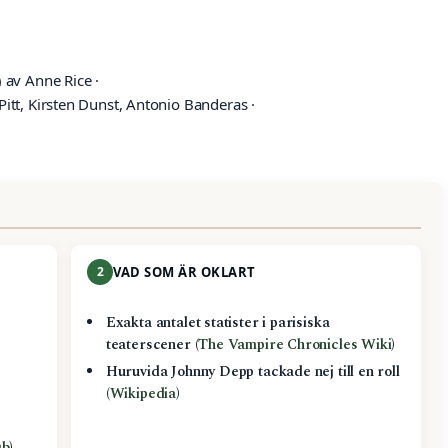
av Anne Rice ·
itt, Kirsten Dunst, Antonio Banderas ·
2
VAD SOM ÄR OKLART
Exakta antalet statister i parisiska
teaterscener (
The Vampire Chronicles Wiki
)
c
Huruvida Johnny Depp tackade nej till en roll
(
Wikipedia
)