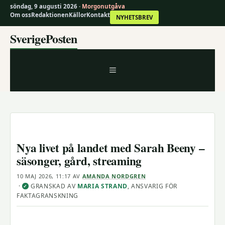
söndag, 9 augusti 2026 ·
Morgonutgåva
Om oss
Redaktionen
Källor
Kontakt
NYHETSBREV
Hoppa
SverigePosten
till
innehåll
MENY
Nya livet på landet med Sarah Beeny –
säsonger, gård, streaming
10 MAJ 2026, 11:17
AV
AMANDA NORDGREN
·
GRANSKAD AV
MARIA STRAND
, ANSVARIG FÖR
✓
FAKTAGRANSKNING