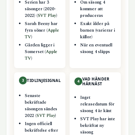
Serien har 3
Om säsong 4
säsonger (2020–
kommer att
2022) (
SVT Play
)
produceras
Sarah Beeny har
Exakt ålder på
fyra söner (
Apple
barnen (varierar i
TV
)
källor)
Gården ligger i
När en eventuell
Somerset (
Apple
säsong 4 släpps
TV
)
VAD HÄNDER
3
TIDLINJESIGNAL
4
HÄRNÄST
Senaste
Inget
bekräftade
releasedatum för
säsongen sändes
säsong 4 är känt
2022 (
SVT Play
)
SVT Play har inte
Ingen officiell
bekräftat ny
bekräftelse efter
säsong