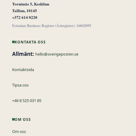
Tornimäe 5, Kesklinn
Tallinn, 10145
+372 614 0220
Estonian Business Register (Äriregister): 16842095
KONTAKTA OSS
Allmänt:
hello@sverigeposten.se
Kontaktsida
Tipsa oss
+46 8 525 031 85
OM OSS
Om oss