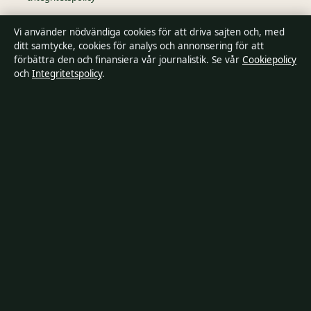
Vi använder nödvändiga cookies för att driva sajten och, med
Kändisar & integritet
ditt samtycke, cookies för analys och annonsering för att
förbättra den och finansiera vår journalistik. Se vår
Cookiepolicy
och
Integritetspolicy
.
Om SverigePosten i korthet
SverigePosten är en oberoende svensk digital nyhetssajt med
fokus på film, tv, kultur och nöjesnyheter. Varje artikel har en
namngiven byline, granskas av en redaktör och
faktagranskas innan publicering.
Innehållet är endast avsett för allmän information. Allmänna
förfrågningar:
hello@sverigeposten.se
. Rättelser:
hello@sverigeposten.se
.
Utgivare:
Lagunen Media OÜ, Tallinn ·
Ansvarig utgivare:
Viktor
Lundqvist, Chefredaktör · Estonian Business Register (Äriregister)
16842095