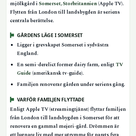
mjölkgård i
Somerset, Storbritannien
(Apple TV).
Flytten från London till landsbygden är seriens
centrala berättelse.
GÅRDENS LÄGE I SOMERSET
Ligger i grevskapet Somerset i sydvästra
England.
En semi-derelict former dairy farm, enligt
TV
Guide
(amerikansk tv-guide).
Familjen renoverar gården under seriens gång.
VARFÖR FAMILJEN FLYTTADE
Enligt Apple TV (streamingtjänst) flyttar familjen
från London till landsbygden i Somerset för att
renovera en gammal mejeri-gård. Drömmen är
ett lugnare liv med mer utrymme för parets fyra