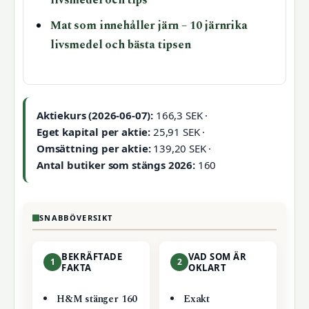
livsmedel och tips
Mat som innehåller järn – 10 järnrika
livsmedel och bästa tipsen
Aktiekurs (2026-06-07):
166,3 SEK ·
Eget kapital per aktie:
25,91 SEK ·
Omsättning per aktie:
139,20 SEK ·
Antal butiker som stängs 2026:
160
SNABBÖVERSIKT
BEKRÄFTADE
VAD SOM ÄR
1
2
FAKTA
OKLART
H&M stänger 160
Exakt