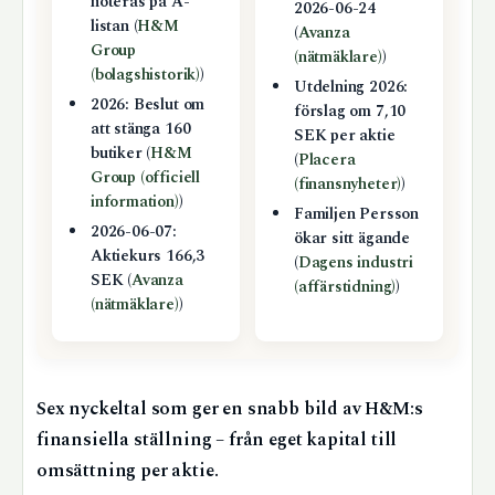
noteras på A-
2026-06-24
listan (
H&M
(
Avanza
Group
(nätmäklare)
)
(bolagshistorik)
)
Utdelning 2026:
2026: Beslut om
förslag om 7,10
att stänga 160
SEK per aktie
butiker (
H&M
(
Placera
Group (officiell
(finansnyheter)
)
information)
)
Familjen Persson
2026-06-07:
ökar sitt ägande
Aktiekurs 166,3
(
Dagens industri
SEK (
Avanza
(affärstidning)
)
(nätmäklare)
)
Sex nyckeltal som ger en snabb bild av H&M:s
finansiella ställning – från eget kapital till
omsättning per aktie.