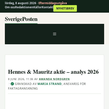
lördag, 8 augusti 2026 ·
Eftermiddagsutgåva
Om oss
Redaktionen
Källor
Kontakt
NYHETSBREV
Hoppa
SverigePosten
till
innehåll
MENY
Hennes & Mauritz aktie – analys 2026
8 JUNI 2026, 11:06
AV
AMANDA NORDGREN
·
GRANSKAD AV
MARIA STRAND
, ANSVARIG FÖR
✓
FAKTAGRANSKNING