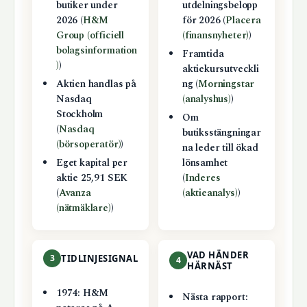
butiker under
utdelningsbelopp
2026 (
H&M
för 2026 (
Placera
Group (officiell
(finansnyheter)
)
bolagsinformation
Framtida
)
)
aktiekursutveckli
Aktien handlas på
ng (
Morningstar
Nasdaq
(analyshus)
)
Stockholm
Om
(
Nasdaq
butiksstängningar
(börsoperatör)
)
na leder till ökad
Eget kapital per
lönsamhet
aktie 25,91 SEK
(
Inderes
(
Avanza
(aktieanalys)
)
(nätmäklare)
)
VAD HÄNDER
3
TIDLINJESIGNAL
4
HÄRNÄST
1974: H&M
Nästa rapport: