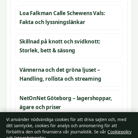
Loa Falkman Calle Schewens Vals:
Fakta och lyssningslänkar
Skillnad på knott och svidknott:
Storlek, bett & säsong
Vännerna och det gröna ljuset –
Handling, rollista och streaming
NetOnNet Göteborg – lagershoppar,
ägare och priser
Vi använder nödvändiga cookies för att driva sajten och, med
ditt samtycke, cookies för analys och annonsering för att
förbättra den och finansiera vår journalistik. Se vår
Cookiepolicy