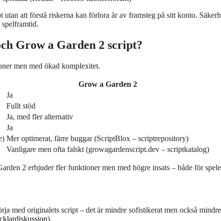
tan att förstå riskerna kan förlora år av framsteg på sitt konto. Säkerh
 spelframtid.
och Grow a Garden 2 script?
ktioner men med ökad komplexitet.
Grow a Garden 2
Ja
Fullt stöd
Ja, med fler alternativ
Ja
e)
Mer optimerat, färre buggar (ScriptBlox – scriptrepository)
Vanligare men ofta falskt (growagardenscript.dev – scriptkatalog)
arden 2 erbjuder fler funktioner men med högre insats – både för spele
a med originalets script – det är mindre sofistikerat men också mindre 
klardiskussion
).