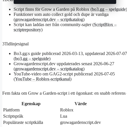
Script finns för Grow a Garden på Roblox (
bo3.gg – spelguide
Funktioner som auto collect gold och dupe är vanliga
(
growagardenscript.dev – scriptkatalog
)
Script kan laddas ner från community-sajter (
ScriptBlox –
scriptrepository
)
3
Tidlinjesignal
Bo3.gg:s guide publicerad 2026-03-13, uppdaterad 2026-07-07
(
bo3.gg – spelguide
)
Growagardenscript.dev uppdaterades senast 2026-06-27
(
growagardenscript.dev – scriptkatalog
)
YouTube-video om GAG2-script publicerad 2026-07-05
(
YouTube – Roblox-scriptkanal
)
Fem fakta om Grow a Garden-script i ett ögonkast: en snabb referens ö
Egenskap
Värde
Plattform
Roblox
Scriptspråk
Lua
Populäraste scriptkälla
growagardenscript.dev