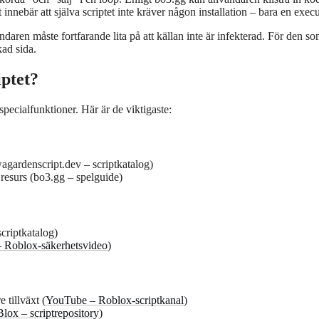
nnebär att själva scriptet inte kräver någon installation – bara en execu
ren måste fortfarande lita på att källan inte är infekterad. För den som
ad sida.
iptet?
specialfunktioner. Här är de viktigaste:
agardenscript.dev – scriptkatalog)
 resurs (bo3.gg – spelguide)
criptkatalog)
 Roblox-säkerhetsvideo
)
tillväxt (
YouTube – Roblox-scriptkanal
)
Blox – scriptrepository
)