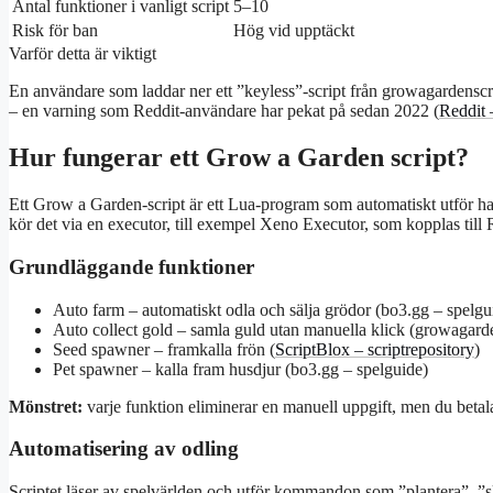
Antal funktioner i vanligt script
5–10
Risk för ban
Hög vid upptäckt
Varför detta är viktigt
En användare som laddar ner ett ”keyless”-script från growagardenscri
– en varning som Reddit-användare har pekat på sedan 2022 (
Reddit 
Hur fungerar ett Grow a Garden script?
Ett Grow a Garden-script är ett Lua-program som automatiskt utför han
kör det via en executor, till exempel Xeno Executor, som kopplas till
Grundläggande funktioner
Auto farm – automatiskt odla och sälja grödor (bo3.gg – spelgu
Auto collect gold – samla guld utan manuella klick (growagarde
Seed spawner – framkalla frön (
ScriptBlox – scriptrepository
)
Pet spawner – kalla fram husdjur (bo3.gg – spelguide)
Mönstret:
varje funktion eliminerar en manuell uppgift, men du betal
Automatisering av odling
Scriptet läser av spelvärlden och utför kommandon som ”plantera”, ”sk