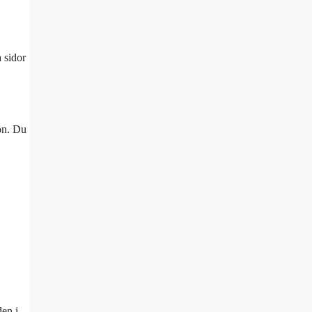
 sidor
rön. Du
den i