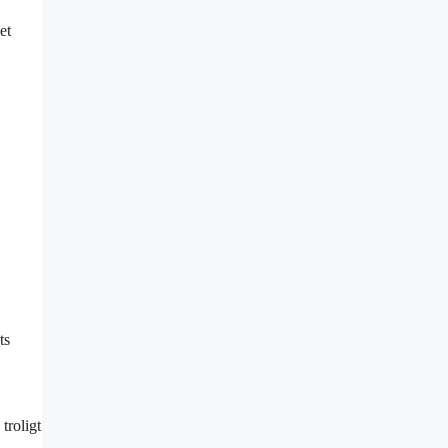
et
ts
troligt