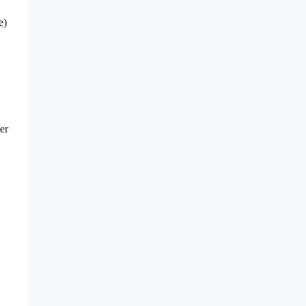
e
)
er