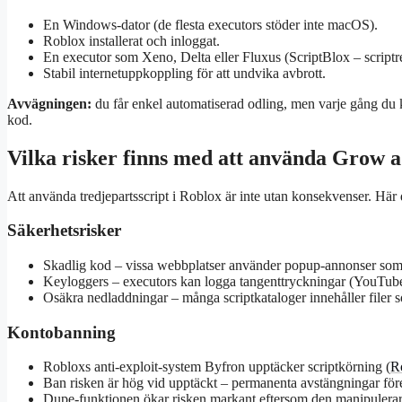
En Windows-dator (de flesta executors stöder inte macOS).
Roblox installerat och inloggat.
En executor som Xeno, Delta eller Fluxus (ScriptBlox – scriptr
Stabil internetuppkoppling för att undvika avbrott.
Avvägningen:
du får enkel automatiserad odling, men varje gång du kl
kod.
Vilka risker finns med att använda Grow 
Att använda tredjepartsscript i Roblox är inte utan konsekvenser. Här d
Säkerhetsrisker
Skadlig kod – vissa webbplatser använder popup-annonser som le
Keyloggers – executors kan logga tangenttryckningar (YouTub
Osäkra nedladdningar – många scriptkataloger innehåller filer s
Kontobanning
Robloxs anti-exploit-system Byfron upptäcker scriptkörning (
R
Ban risken är hög vid upptäckt – permanenta avstängningar fö
Dupe-funktionen ökar risken markant eftersom den manipulerar