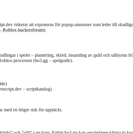
pt.dev riskerar att exponeras för popup-annonser som leder till skadliga
– Roblox-hackersforum
).
dlingar i spelet – plantering, skörd, insamling av guld och sällsynta f
 Roblox-processen (bo3.gg – spelguide).
ide)
nscript.dev – scriptkatalog)
ar med en högre risk för upptäckt.
örda” och ”sälj” i en loop. Enligt bo3.gg kan användaren klistra in ko