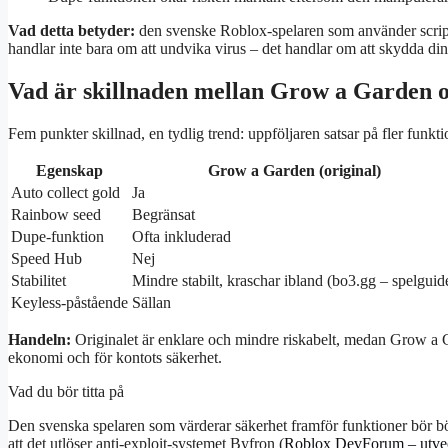
Vad detta betyder:
den svenske Roblox-spelaren som använder script u
handlar inte bara om att undvika virus – det handlar om att skydda din
Vad är skillnaden mellan Grow a Garden 
Fem punkter skillnad, en tydlig trend: uppföljaren satsar på fler fun
Egenskap
Grow a Garden (original)
Auto collect gold
Ja
Rainbow seed
Begränsat
Dupe-funktion
Ofta inkluderad
Speed Hub
Nej
Stabilitet
Mindre stabilt, kraschar ibland (bo3.gg – spelguid
Keyless-påstående
Sällan
Handeln:
Originalet är enklare och mindre riskabelt, medan Grow a G
ekonomi och för kontots säkerhet.
Vad du bör titta på
Den svenska spelaren som värderar säkerhet framför funktioner bör börj
att det utlöser anti-exploit-systemet Byfron (
Roblox DevForum – utvec