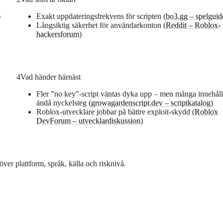
)
Exakt uppdateringsfrekvens för scripten (
bo3.gg – spelguid
Långsiktig säkerhet för användarkonton (
Reddit – Roblox-
hackersforum
)
4
Vad händer härnäst
Fler ”no key”-script väntas dyka upp – men många innehåll
ändå nyckelsteg (
growagardenscript.dev – scriptkatalog
)
Roblox-utvecklare jobbar på bättre exploit-skydd (
Roblox
DevForum – utvecklardiskussion
)
ver plattform, språk, källa och risknivå.