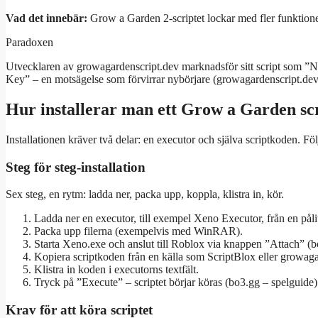
Vad det innebär:
Grow a Garden 2-scriptet lockar med fler funktioner
Paradoxen
Utvecklaren av growagardenscript.dev marknadsför sitt script som ”
Key” – en motsägelse som förvirrar nybörjare (growagardenscript.dev 
Hur installerar man ett Grow a Garden sc
Installationen kräver två delar: en executor och själva scriptkoden. Fö
Steg för steg-installation
Sex steg, en rytm: ladda ner, packa upp, koppla, klistra in, kör.
Ladda ner en executor, till exempel Xeno Executor, från en pålit
Packa upp filerna (exempelvis med WinRAR).
Starta Xeno.exe och anslut till Roblox via knappen ”Attach” (b
Kopiera scriptkoden från en källa som ScriptBlox eller growaga
Klistra in koden i executorns textfält.
Tryck på ”Execute” – scriptet börjar köras (bo3.gg – spelguide)
Krav för att köra scriptet