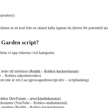
epository)
istrar in en kod från en okänd källa öppnar du dörren för potentiell sk
a Garden script?
elar vi upp riskerna i två kategorier.
der till infektion (
Reddit – Roblox-hackersforum
)
e – Roblox-säkerhetsvideo)
om inte är ren Lua (growagardenscript.dev – scriptkatalog)
oblox DevForum – utvecklardiskussion
)
rekommer (YouTube – Roblox-studiotutorial)
 speldata (Reddit – Roblox-hackersforum)