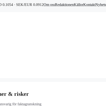
 0.1054 · SEK/EUR 0.0912
Om oss
Redaktionen
Källor
Kontakt
Nyhets
ner & risker
ansvarig för faktagranskning