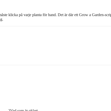
måste klicka på varje planta för hand. Det är där ett Grow a Garden-scri
ig.
·
2
Vad som är oklart