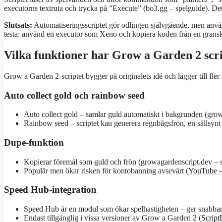
executorns textruta och trycka på ”Execute” (bo3.gg – spelguide). Det i
Slutsats:
Automatiseringsscriptet gör odlingen självgående, men använda
testa: använd en executor som Xeno och kopiera koden från en gransk
Vilka funktioner har Grow a Garden 2 scr
Grow a Garden 2-scriptet bygger på originalets idé och lägger till fler 
Auto collect gold och rainbow seed
Auto collect gold – samlar guld automatiskt i bakgrunden (grow
Rainbow seed – scriptet kan generera regnbågsfrön, en sällsynt
Dupe-funktion
Kopierar föremål som guld och frön (growagardenscript.dev – s
Populär men ökar risken för kontobanning avsevärt (
YouTube –
Speed Hub-integration
Speed Hub är en modul som ökar spelhastigheten – ger snabbare 
Endast tillgänglig i vissa versioner av Grow a Garden 2 (
Script