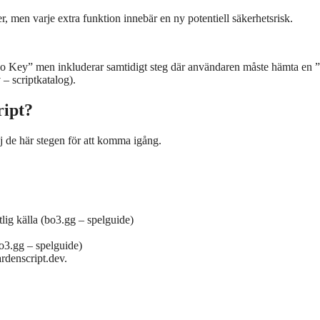
, men varje extra funktion innebär en ny potentiell säkerhetsrisk.
No Key” men inkluderar samtidigt steg där användaren måste hämta en 
– scriptkatalog).
ript?
lj de här stegen för att komma igång.
lig källa (bo3.gg – spelguide)
o3.gg – spelguide)
rdenscript.dev.