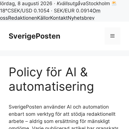
lördag, 8 augusti 2026 ·
Kvällsutgåva
Stockholm
18°C
SEK/USD 0.1054 · SEK/EUR 0.0914
Om
oss
Redaktionen
Källor
Kontakt
Nyhetsbrev
Hoppa
till
SverigePosten
Meny
innehåll
Policy för AI &
automatisering
SverigePosten använder AI och automation
enbart som verktyg för att stödja redaktionellt
arbete – aldrig som ersättning för mänskligt
omdöme. Varje publicerad artikel har granskats