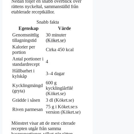
Nedan följer en snabb överblick över
rättens nyckeltal, sammanställd från
etablerade receptkällor.
Snabb fakta
Egenskap
Värde
Genomsnittlig
30 minuter
tillagningstid
(Köket.se)
Kalorier per
Cirka 450 kcal
portion
Antal portioner i
4
standardrecept
Hållbarhet i
3–4 dagar
kylskåp
600 g
Kycklingmängd
kycklinglårfilé
(gryta)
(Köket.se)
Grädde i såsen
3 dl (Köket.se)
75 g i Köket.se:s
Riven parmesan
version (Köket.se)
Mönstret visar att de mest citerade
recepten utgår från samma
basproportioner, vilket gör rätten