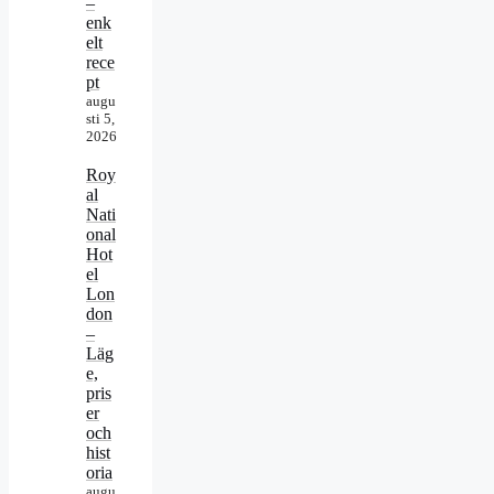
–
enk
elt
rece
pt
augu
sti 5,
2026
Roy
al
Nati
onal
Hot
el
Lon
don
–
Läg
e,
pris
er
och
hist
oria
augu