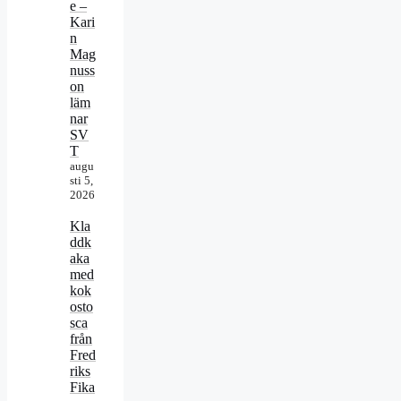
e –
Kari
n
Mag
nuss
on
läm
nar
SV
T
augu
sti 5,
2026
Kla
ddk
aka
med
kok
osto
sca
från
Fred
riks
Fika