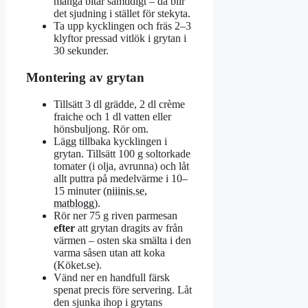
många bitar samtidigt – då blir
det sjudning i stället för stekyta.
Ta upp kycklingen och fräs 2–3
klyftor pressad vitlök i grytan i
30 sekunder.
Montering av grytan
Tillsätt 3 dl grädde, 2 dl crème
fraiche och 1 dl vatten eller
hönsbuljong. Rör om.
Lägg tillbaka kycklingen i
grytan. Tillsätt 100 g soltorkade
tomater (i olja, avrunna) och låt
allt puttra på medelvärme i 10–
15 minuter (
niiinis.se,
matblogg
).
Rör ner 75 g riven parmesan
efter
att grytan dragits av från
värmen – osten ska smälta i den
varma såsen utan att koka
(Köket.se).
Vänd ner en handfull färsk
spenat precis före servering. Låt
den sjunka ihop i grytans