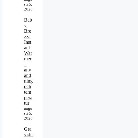
sti 5,
2026
Bab
y
Bre
zza
Inst
ant
War
mer
–
anv
änd
ning
och
tem
pera
tur
augu
sti 5,
2026
Gra
vidit