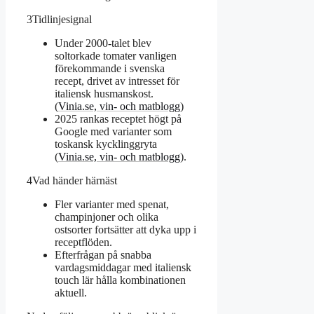
3
Tidlinjesignal
Under 2000-talet blev
soltorkade tomater vanligen
förekommande i svenska
recept, drivet av intresset för
italiensk husmanskost.
(
Vinia.se, vin- och matblogg
)
2025 rankas receptet högt på
Google med varianter som
toskansk kycklinggryta
(
Vinia.se, vin- och matblogg
).
4
Vad händer härnäst
Fler varianter med spenat,
champinjoner och olika
ostsorter fortsätter att dyka upp i
receptflöden.
Efterfrågan på snabba
vardagsmiddagar med italiensk
touch lär hålla kombinationen
aktuell.