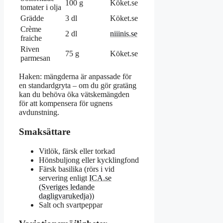
100 g
Köket.se
tomater i olja
Grädde
3 dl
Köket.se
Crème
2 dl
niiinis.se
fraiche
Riven
75 g
Köket.se
parmesan
Haken: mängderna är anpassade för
en standardgryta – om du gör gratäng
kan du behöva öka vätskemängden
för att kompensera för ugnens
avdunstning.
Smaksättare
Vitlök, färsk eller torkad
Hönsbuljong eller kycklingfond
Färsk basilika (rörs i vid
servering enligt
ICA.se
(Sveriges ledande
dagligvarukedja)
)
Salt och svartpeppar