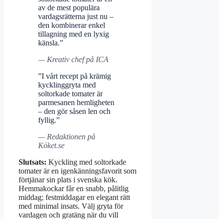
av de mest populära
vardagsrätterna just nu –
den kombinerar enkel
tillagning med en lyxig
känsla.”
— Kreativ chef på ICA
”I vårt recept på krämig
kycklinggryta med
soltorkade tomater är
parmesanen hemligheten
– den gör såsen len och
fyllig.”
— Redaktionen på
Köket.se
Slutsats:
Kyckling med soltorkade
tomater är en igenkänningsfavorit som
förtjänar sin plats i svenska kök.
Hemmakockar får en snabb, pålitlig
middag; festmiddagar en elegant rätt
med minimal insats. Välj gryta för
vardagen och gratäng när du vill