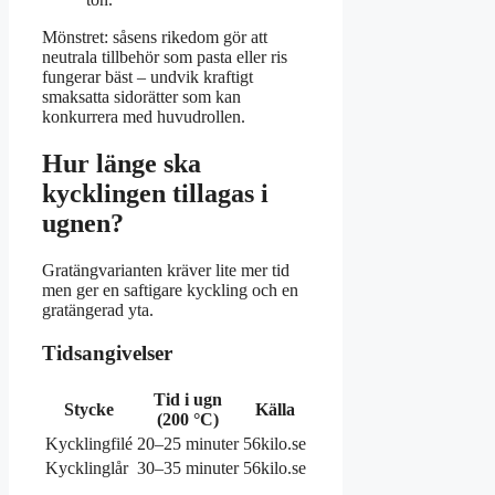
Mönstret: såsens rikedom gör att
neutrala tillbehör som pasta eller ris
fungerar bäst – undvik kraftigt
smaksatta sidorätter som kan
konkurrera med huvudrollen.
Hur länge ska
kycklingen tillagas i
ugnen?
Gratängvarianten kräver lite mer tid
men ger en saftigare kyckling och en
gratängerad yta.
Tidsangivelser
Tid i ugn
Stycke
Källa
(200 °C)
Kycklingfilé
20–25 minuter
56kilo.se
Kycklinglår
30–35 minuter
56kilo.se