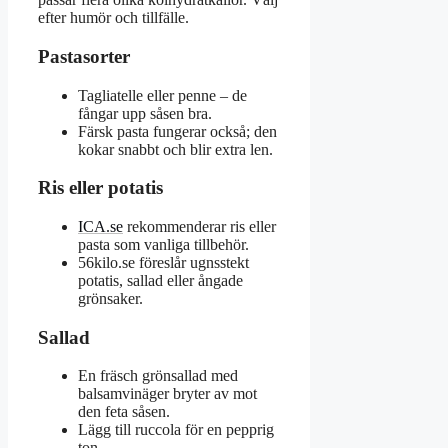
efter humör och tillfälle.
Pastasorter
Tagliatelle eller penne – de
fångar upp såsen bra.
Färsk pasta fungerar också; den
kokar snabbt och blir extra len.
Ris eller potatis
ICA.se
rekommenderar ris eller
pasta som vanliga tillbehör.
56kilo.se föreslår ugnsstekt
potatis, sallad eller ångade
grönsaker.
Sallad
En fräsch grönsallad med
balsamvinäger bryter av mot
den feta såsen.
Lägg till ruccola för en pepprig
ton.