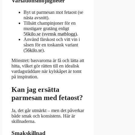
Variationsmöjligheter
Byt ut parmesan mot fetaost (se
nästa avsnitt).
Tillsätt champinjoner för en
mustigare gratäng enligt
56kilo.se (svensk matblogg)
.
Använd färskost och vitt vin i
såsen för en toskansk variant
(
56kilo.se
).
Mönstret: basvarorna är få och lätta att
hitta, vilket gör rätten till en idealisk
vardagsräddare när kylskåpet är tomt
på inspiration.
Kan jag ersätta
parmesan med fetaost?
Ja, det går utmärkt – men det påverkar
både smak och konsistens. Här är
skillnaderna.
Smakskillnad