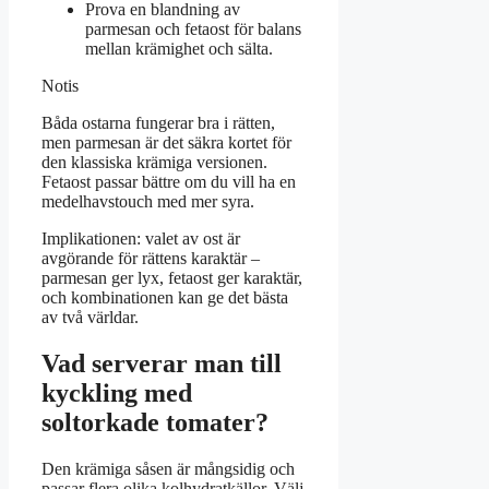
Prova en blandning av
parmesan och fetaost för balans
mellan krämighet och sälta.
Notis
Båda ostarna fungerar bra i rätten,
men parmesan är det säkra kortet för
den klassiska krämiga versionen.
Fetaost passar bättre om du vill ha en
medelhavstouch med mer syra.
Implikationen: valet av ost är
avgörande för rättens karaktär –
parmesan ger lyx, fetaost ger karaktär,
och kombinationen kan ge det bästa
av två världar.
Vad serverar man till
kyckling med
soltorkade tomater?
Den krämiga såsen är mångsidig och
passar flera olika kolhydratkällor. Välj