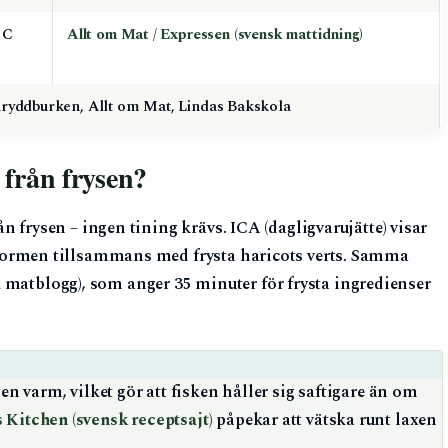
°C
Allt om Mat / Expressen (svensk mattidning)
ryddburken, Allt om Mat, Lindas Bakskola
 från frysen?
rån frysen – ingen tining krävs. ICA (dagligvarujätte) visar
gnsformen tillsammans med frysta haricots verts. Samma
 matblogg), som anger 35 minuter för frysta ingredienser
gnen varm, vilket gör att fisken håller sig saftigare än om
 Kitchen (svensk receptsajt)
påpekar att vätska runt laxen