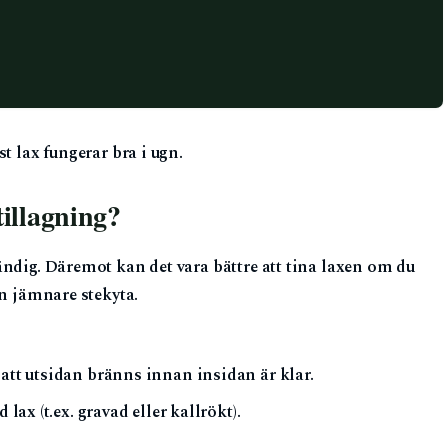
t lax fungerar bra i ugn.
tillagning?
ändig. Däremot kan det vara bättre att tina laxen om du
en jämnare stekyta.
 att utsidan bränns innan insidan är klar.
 lax (t.ex. gravad eller kallrökt).