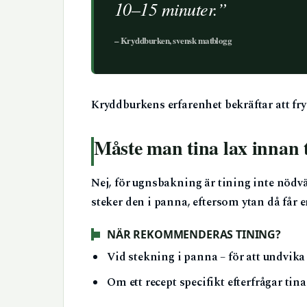
10–15 minuter.”
– Kryddburken, svensk matblogg
Kryddburkens erfarenhet bekräftar att frys
Måste man tina lax innan 
Nej, för ugnsbakning är tining inte nödv
steker den i panna, eftersom ytan då får 
NÄR REKOMMENDERAS TINING?
Vid stekning i panna – för att undvika
Om ett recept specifikt efterfrågar tinad