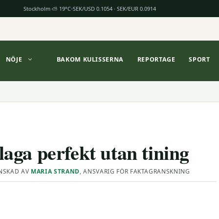
Stockholm ⛅ 19°C
SEK/USD 0.1054 · SEK/EUR 0.0914
NÖJE
BAKOM KULISSERNA
REPORTAGE
SPORT
llaga perfekt utan tining
NSKAD AV
MARIA STRAND
, ANSVARIG FÖR FAKTAGRANSKNING