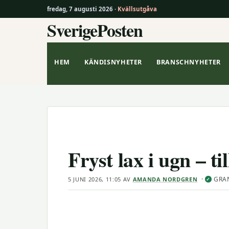
fredag, 7 augusti 2026 ·
Kvällsutgåva
SverigePosten
Hoppa
till
innehåll
HEM
KÄNDISNYHETER
BRANSCHNYHETER
Fryst lax i ugn – ti
·
GRA
5 JUNI 2026, 11:05
AV
AMANDA NORDGREN
✓