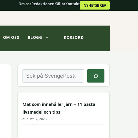
Om oss
Redaktionen
Källor
Kontakt
NYHETSBREV
OM OSS
BLOGG
KORSORD
Sök
Mat som innehåller järn – 11 bästa
livsmedel och tips
augusti 7, 2026