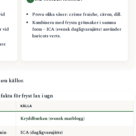
vid
Prova olika såser: crème fraiche, citron, dill.
Kombinera med frysta grönsaker i samma
r vid
form – ICA (svensk dagligvarujätte) använder
haricots verts.
are
era källor.
fakta för fryst lax i ugn
KÄLLA
Kryddburken (svensk matblogg)
min
ICA (dagligvarujätte)