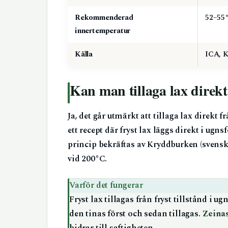
Rekommenderad
52–55
innertemperatur
Källa
ICA, K
Kan man tillaga lax direkt
Ja, det går utmärkt att tillaga lax direkt f
ett recept där fryst lax läggs direkt i u
princip bekräftas av Kryddburken (svensk
vid 200°C.
Varför det fungerar
Fryst lax tillagas från fryst tillstånd i u
den tinas först och sedan tillagas.
Zeinas