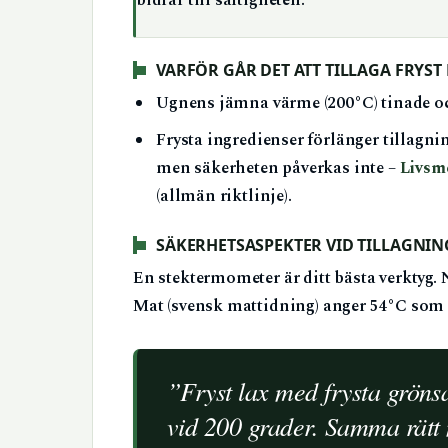
bidrar till saftigheten.
VARFÖR GÅR DET ATT TILLAGA FRYST
Ugnens jämna värme (200°C) tinade och
Frysta ingredienser förlänger tillagn
men säkerheten påverkas inte –
Livsm
(allmän riktlinje).
SÄKERHETSASPEKTER VID TILLAGNING
En stektermometer är ditt bästa verktyg.
Mat (svensk mattidning) anger 54°C som 
”Fryst lax med frysta grönsa
vid 200 grader. Samma rätt