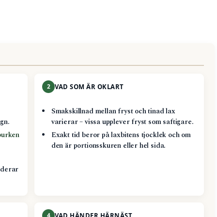
2
VAD SOM ÄR OKLART
Smakskillnad mellan fryst och tinad lax
ugn.
varierar – vissa upplever fryst som saftigare.
burken
Exakt tid beror på laxbitens tjocklek och om
den är portionsskuren eller hel sida.
derar
4
VAD HÄNDER HÄRNÄST