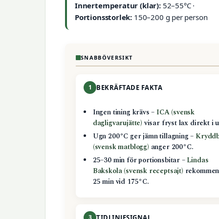
Innertemperatur (klar):
52–55°C ·
Portionsstorlek:
150–200 g per person
SNABBÖVERSIKT
1
BEKRÄFTADE FAKTA
Ingen tining krävs –
ICA (svensk
dagligvarujätte)
visar fryst lax direkt i 
Ugn 200°C ger jämn tillagning –
Krydd
(svensk matblogg)
anger 200°C.
25–30 min för portionsbitar –
Lindas
Bakskola (svensk receptsajt)
rekommen
25 min vid 175°C.
3
TIDLINJESIGNAL