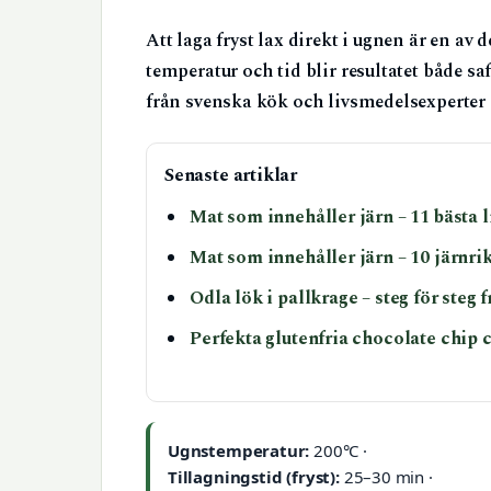
Att laga fryst lax direkt i ugnen är en av
temperatur och tid blir resultatet både sa
från svenska kök och livsmedelsexperter 
Senaste artiklar
Mat som innehåller järn – 11 bästa 
Mat som innehåller järn – 10 järnri
Odla lök i pallkrage – steg för steg f
Perfekta glutenfria chocolate chip c
Ugnstemperatur:
200°C ·
Tillagningstid (fryst):
25–30 min ·