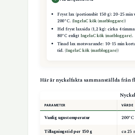
Fryst lax (portionsbit 150 g): 20–25 min 
200°C. (
IngelaC kök (matbloggare)
)
Hel fryst laxsida (1,2 kg): cirka 4 timma
80°C enligt
IngelaC kök (matbloggare)
.
Tinad lax motsvarande: 10–15 min kort
tid. (
IngelaC kök (matbloggare)
)
Här är nyckelfakta sammanställda från fl
Nyckel
PARAMETER
VÄRDE
Vanlig ugnstemperatur
200°C
Tillagningstid per 150 g
ca 25 