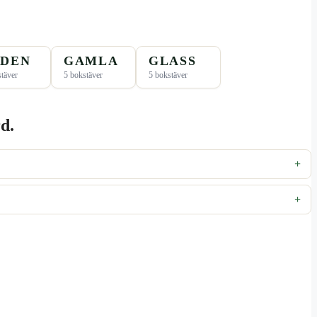
DEN
GAMLA
GLASS
täver
5 bokstäver
5 bokstäver
d.