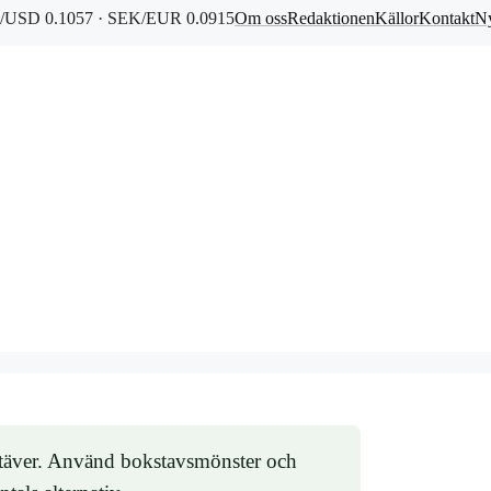
/USD 0.1057 · SEK/EUR 0.0915
Om oss
Redaktionen
Källor
Kontakt
Ny
kstäver. Använd bokstavsmönster och