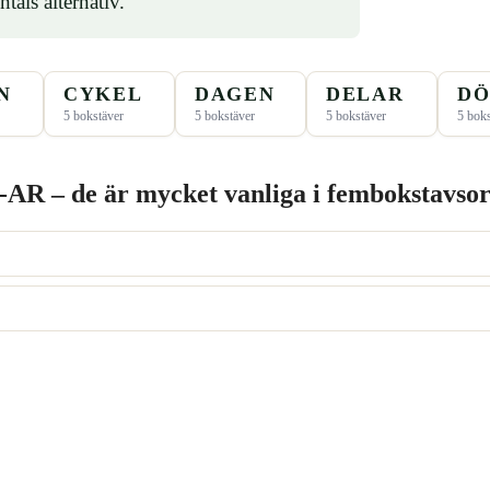
ntals alternativ.
N
CYKEL
DAGEN
DELAR
DÖ
5 bokstäver
5 bokstäver
5 bokstäver
5 boks
-AR – de är mycket vanliga i fembokstavsor