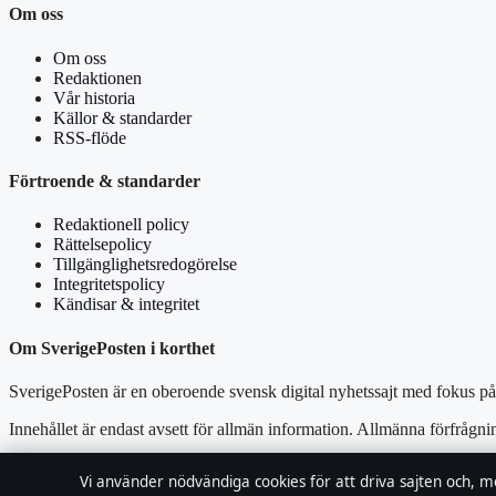
Om oss
Om oss
Redaktionen
Vår historia
Källor & standarder
RSS-flöde
Förtroende & standarder
Redaktionell policy
Rättelsepolicy
Tillgänglighetsredogörelse
Integritetspolicy
Kändisar & integritet
Om SverigePosten i korthet
SverigePosten är en oberoende svensk digital nyhetssajt med fokus på 
Innehållet är endast avsett för allmän information. Allmänna förfrågni
Utgivare:
Lagunen Media OÜ, Tallinn ·
Ansvarig utgivare:
Viktor 
Vi använder nödvändiga cookies för att driva sajten och, m