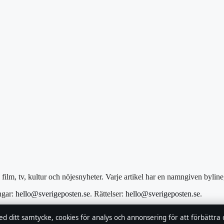
film, tv, kultur och nöjesnyheter. Varje artikel har en namngiven bylin
ngar:
hello@sverigeposten.se
. Rättelser:
hello@sverigeposten.se
.
Lundqvist, Chefredaktör · Estonian Business Register (Äriregister) 16
ed ditt samtycke, cookies för analys och annonsering för att förbättra