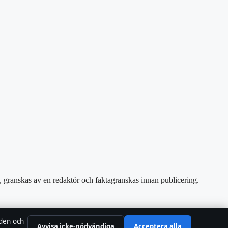
e, granskas av en redaktör och faktagranskas innan publicering.
842095
 den och
Avvisa icke-nödvändiga
Acceptera alla