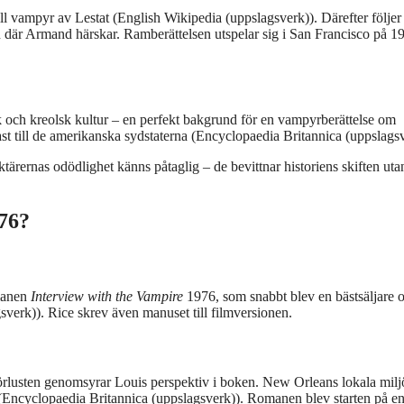
ll vampyr av Lestat (English Wikipedia (uppslagsverk)). Därefter följer
 där Armand härskar. Ramberättelsen utspelar sig i San Francisco på 1
k och kreolsk kultur – en perfekt bakgrund för en vampyrberättelse om
rast till de amerikanska sydstaterna (Encyclopaedia Britannica (uppslagsv
tärernas odödlighet känns påtaglig – de bevittnar historiens skiften utan
76?
manen
Interview with the Vampire
1976, som snabbt blev en bästsäljare 
verk)). Rice skrev även manuset till filmversionen.
 förlusten genomsyrar Louis perspektiv i boken. New Orleans lokala mil
r (Encyclopaedia Britannica (uppslagsverk)). Romanen blev starten på en