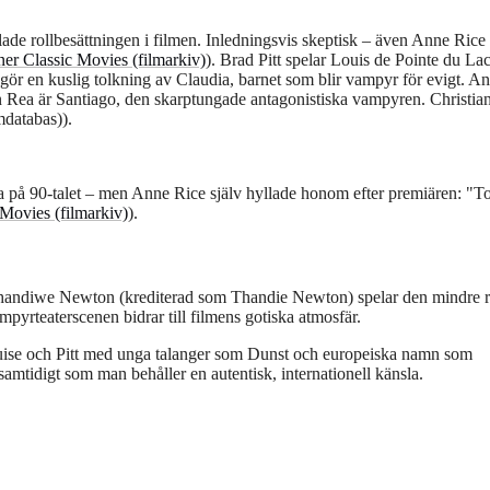
ade rollbesättningen i filmen. Inledningsvis skeptisk – även Anne Rice
ner Classic Movies (filmarkiv)
). Brad Pitt spelar Louis de Pointe du Lac
 gör en kuslig tolkning av Claudia, barnet som blir vampyr för evigt. A
n Rea är Santiago, den skarptungade antagonistiska vampyren. Christia
mdatabas)).
na på 90-talet – men Anne Rice själv hyllade honom efter premiären:
T
 Movies (filmarkiv)
).
handiwe Newton (krediterad som Thandie Newton) spelar den mindre r
pyrteaterscenen bidrar till filmens gotiska atmosfär.
Cruise och Pitt med unga talanger som Dunst och europeiska namn som
amtidigt som man behåller en autentisk, internationell känsla.