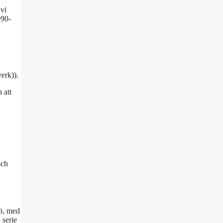
 vi
990-
erk)).
 att
och
jö, med
 serie