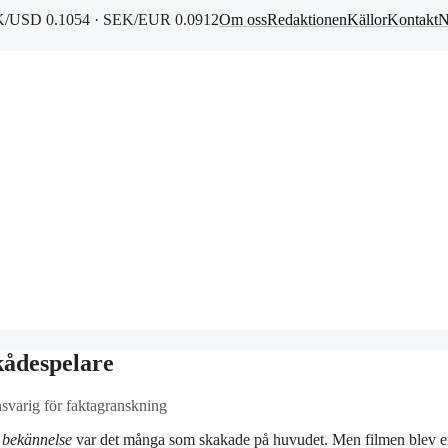
/USD 0.1054 · SEK/EUR 0.0912
Om oss
Redaktionen
Källor
Kontakt
N
kådespelare
nsvarig för faktagranskning
 bekännelse
var det många som skakade på huvudet. Men filmen blev 