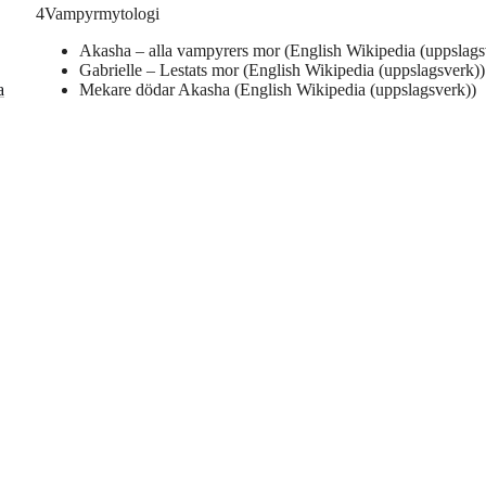
4
Vampyrmytologi
Akasha – alla vampyrers mor (English Wikipedia (uppslags
Gabrielle – Lestats mor (English Wikipedia (uppslagsverk))
a
Mekare dödar Akasha (English Wikipedia (uppslagsverk))