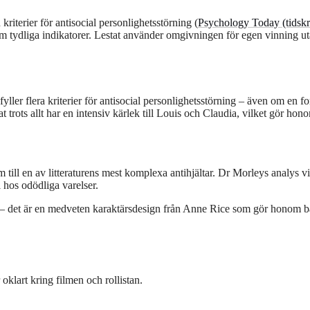
riterier för antisocial personlighetsstörning (
Psychology Today (tidskri
om tydliga indikatorer. Lestat använder omgivningen för egen vinning u
ller flera kriterier för antisocial personlighetsstörning – även om en fo
at trots allt har en intensiv kärlek till Louis och Claudia, vilket gör ho
ill en av litteraturens mest komplexa antihjältar. Dr Morleys analys vis
hos odödliga varelser.
s – det är en medveten karaktärsdesign från Anne Rice som gör honom 
oklart kring filmen och rollistan.