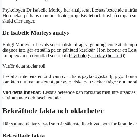
Psykologen Dr Isabelle Morley har analyserat Lestats beteende utifrån k
Hon pekar på hans manipulativitet, impulsivitet och brist på empati s
skuld eller ånger.
Dr Isabelle Morleys analys
Enligt Morley är Lestats sociopatiska drag så genomgående att de uppfy
diagnos inte går att ställa på en påhittad karaktär. Hon betonar att Lest
komplex än en renodlad sociopat (
Psychology Today (tidskrift)
).
Varför detta spelar roll
Lestat är inte bara en ond vampyr – hans psykologiska djup gör honom t
karaktären utmanar stereotyper av ondska och väcker frågor om moral 
Vad detta innebär:
Lestats beteende kan förklaras men inte ursäkta
skrämmande och fascinerande.
Bekräftade fakta och oklarheter
Här sammanfattar vi vad som är säkerställt och vad som fortfarande är 
Bekräftade fakta