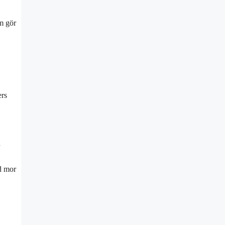
m gör
ers
h
d mor