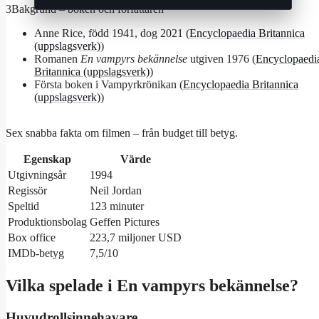
3
Bakgrund – boken och författaren
Anne Rice, född 1941, dog 2021 (
Encyclopaedia Britannica
(uppslagsverk)
)
Romanen
En vampyrs bekännelse
utgiven 1976 (
Encyclopaedi
Britannica (uppslagsverk)
)
Första boken i Vampyrkrönikan (
Encyclopaedia Britannica
(uppslagsverk)
)
Sex snabba fakta om filmen – från budget till betyg.
Egenskap
Värde
Utgivningsår
1994
Regissör
Neil Jordan
Speltid
123 minuter
Produktionsbolag
Geffen Pictures
Box office
223,7 miljoner USD
IMDb-betyg
7,5/10
Vilka spelade i En vampyrs bekännelse?
Huvudrollsinnehavare