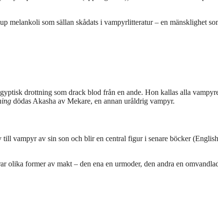
p melankoli som sällan skådats i vampyrlitteratur – en mänsklighet so
yptisk drottning som drack blod från en ande. Hon kallas alla vampyr
ning
dödas Akasha av Mekare, en annan uråldrig vampyr.
till vampyr av sin son och blir en central figur i senare böcker (Englis
ar olika former av makt – den ena en urmoder, den andra en omvandla