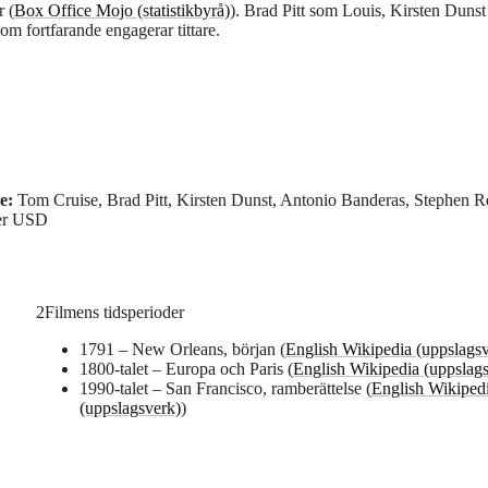
r (
Box Office Mojo (statistikbyrå)
). Brad Pitt som Louis, Kirsten Duns
 fortfarande engagerar tittare.
e:
Tom Cruise, Brad Pitt, Kirsten Dunst, Antonio Banderas, Stephen R
er USD
2
Filmens tidsperioder
1791 – New Orleans, början (
English Wikipedia (uppslags
1800-talet – Europa och Paris (
English Wikipedia (uppslag
1990-talet – San Francisco, ramberättelse (
English Wikiped
(uppslagsverk)
)