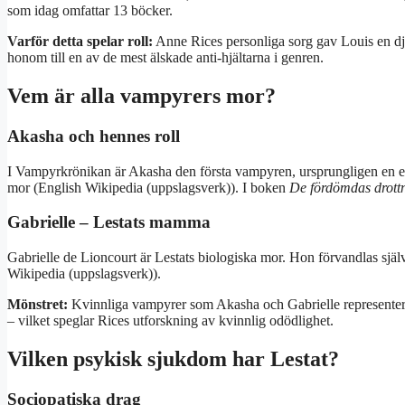
som idag omfattar 13 böcker.
Varför detta spelar roll:
Anne Rices personliga sorg gav Louis en dju
honom till en av de mest älskade anti-hjältarna i genren.
Vem är alla vampyrers mor?
Akasha och hennes roll
I Vampyrkrönikan är Akasha den första vampyren, ursprungligen en eg
mor (English Wikipedia (uppslagsverk)). I boken
De fördömdas drott
Gabrielle – Lestats mamma
Gabrielle de Lioncourt är Lestats biologiska mor. Hon förvandlas själv 
Wikipedia (uppslagsverk)).
Mönstret:
Kvinnliga vampyrer som Akasha och Gabrielle representer
– vilket speglar Rices utforskning av kvinnlig odödlighet.
Vilken psykisk sjukdom har Lestat?
Sociopatiska drag