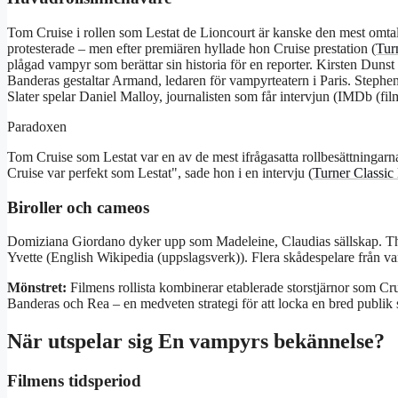
Tom Cruise i rollen som Lestat de Lioncourt är kanske den mest omtal
protesterade – men efter premiären hyllade hon Cruise prestation (
Tur
plågad vampyr som berättar sin historia för en reporter. Kirsten Dunst
Banderas gestaltar Armand, ledaren för vampyrteatern i Paris. Stephe
Slater spelar Daniel Malloy, journalisten som får intervjun (IMDb (fil
Paradoxen
Tom Cruise som Lestat var en av de mest ifrågasatta rollbesättningar
Cruise var perfekt som Lestat
, sade hon i en intervju (
Turner Classic
Biroller och cameos
Domiziana Giordano dyker upp som Madeleine, Claudias sällskap. T
Yvette (English Wikipedia (uppslagsverk)). Flera skådespelare från vam
Mönstret:
Filmens rollista kombinerar etablerade storstjärnor som 
Banderas och Rea – en medveten strategi för att locka en bred publik s
När utspelar sig En vampyrs bekännelse?
Filmens tidsperiod