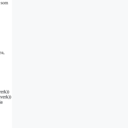
t som
ea,
verk)
)
sverk)
)
ia