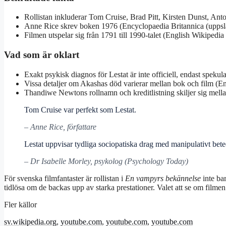
Rollistan inkluderar Tom Cruise, Brad Pitt, Kirsten Dunst, Ant
Anne Rice skrev boken 1976 (Encyclopaedia Britannica (uppsl
Filmen utspelar sig från 1791 till 1990-talet (English Wikipedia
Vad som är oklart
Exakt psykisk diagnos för Lestat är inte officiell, endast spekul
Vissa detaljer om Akashas död varierar mellan bok och film (En
Thandiwe Newtons rollnamn och kreditlistning skiljer sig mella
Tom Cruise var perfekt som Lestat.
– Anne Rice, författare
Lestat uppvisar tydliga sociopatiska drag med manipulativt bete
– Dr Isabelle Morley, psykolog (Psychology Today)
För svenska filmfantaster är rollistan i
En vampyrs bekännelse
inte bar
tidlösa om de backas upp av starka prestationer. Valet att se om filmen
Fler källor
sv.wikipedia.org
,
youtube.com
,
youtube.com
,
youtube.com