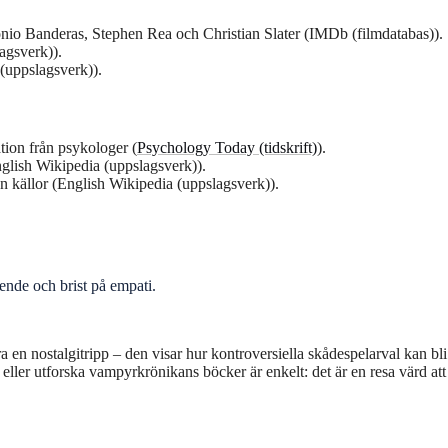
onio Banderas, Stephen Rea och Christian Slater (IMDb (filmdatabas)).
agsverk)).
 (uppslagsverk)).
ation från psykologer (
Psychology Today (tidskrift)
).
glish Wikipedia (uppslagsverk)).
n källor (English Wikipedia (uppslagsverk)).
ende och brist på empati.
a en nostalgitripp – den visar hur kontroversiella skådespelarval kan bli
 eller utforska vampyrkrönikans böcker är enkelt: det är en resa värd att