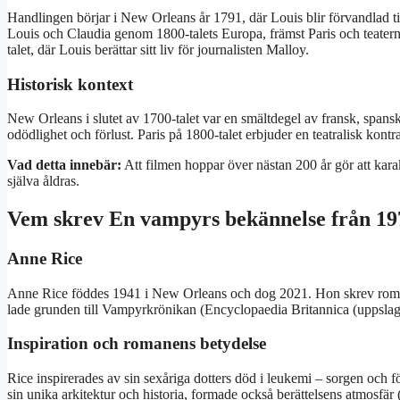
Handlingen börjar i New Orleans år 1791, där Louis blir förvandlad ti
Louis och Claudia genom 1800-talets Europa, främst Paris och teatern
talet, där Louis berättar sitt liv för journalisten Malloy.
Historisk kontext
New Orleans i slutet av 1700-talet var en smältdegel av fransk, spans
odödlighet och förlust. Paris på 1800-talet erbjuder en teatralisk kont
Vad detta innebär:
Att filmen hoppar över nästan 200 år gör att karak
själva åldras.
Vem skrev En vampyrs bekännelse från 19
Anne Rice
Anne Rice föddes 1941 i New Orleans och dog 2021. Hon skrev ro
lade grunden till Vampyrkrönikan (Encyclopaedia Britannica (uppslags
Inspiration och romanens betydelse
Rice inspirerades av sin sexåriga dotters död i leukemi – sorgen och
sin unika arkitektur och historia, formade också berättelsens atmosfä