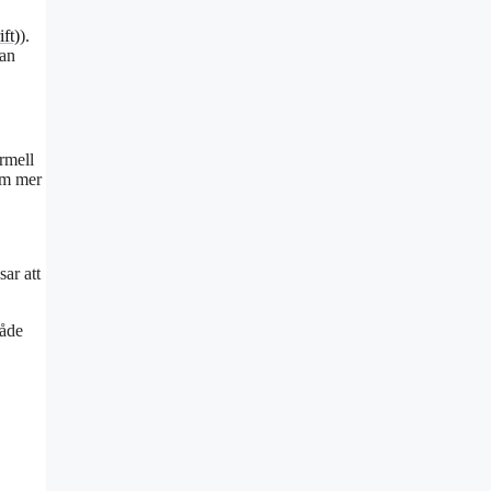
ft)
).
tan
rmell
nom mer
ar att
både