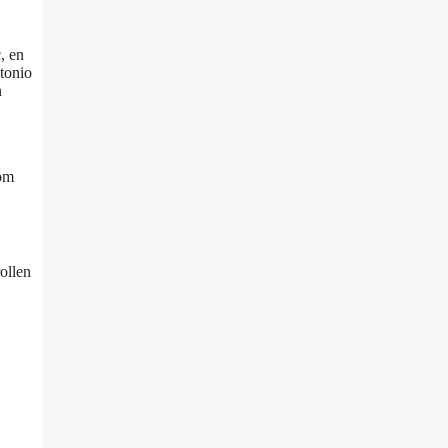
, en
ntonio
n
om
ollen